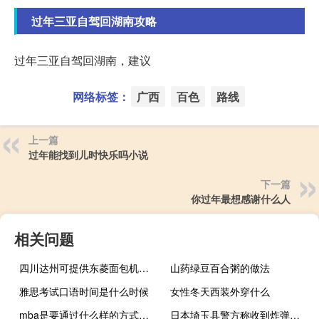
过年三亚自驾回湖南攻略
过年三亚自驾回湖南，建议
网络标签：
广西
百色
路线
上一篇
过年能找到儿时快乐吗小说
下一篇
你过年最想感谢什么人
相关问题
四川达州可提供东菱面包机维修服务地址在哪
山药绿豆百合粥的做法
雅思考试口语时间是什么时候
女性冬天西装外穿什么
mba是要通过什么样的方式入学
日本埼玉县警方称收到炸弹威胁 有人计划在铁路高崎线上制造爆炸