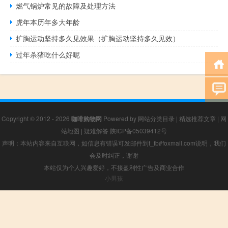
燃气锅炉常见的故障及处理方法
虎年本历年多大年龄
扩胸运动坚持多久见效果（扩胸运动坚持多久见效）
过年杀猪吃什么好呢
Copyright © 2012 - 2026
咖啡购物网
Powered by
网站分类目录
|
精选推荐文章
|
网
站地图
|
疑难解答
陕ICP备05039412号
声明：本站内容来自互联网，如信息有错误可发邮件到f_fb#foxmail.com说明，我们
会及时纠正，谢谢
本站仅为个人兴趣爱好，不接盈利性广告及商业合作
小男孩