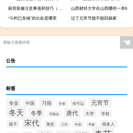
厨房装修注意事项和技巧（厨房装修注意事项）
山西财经大学在山西哪些一本b
“斗杓已东倾”的出处是哪里
过了元宵节能不能回娘家
☚
公告
标签
元宵节
习俗
专业
中国
你可以
作者
冬天
冬季
唐代
大学
学校
可能会
宋代
孩子
很多人
寓意
工作
年初
年龄