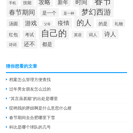
春节
攻略
时间
新年
技能
手机
梦幻西游
春节期间
是一个
是一种
的人
游戏
疫情
汤圆
的是
礼物
父母
自己的
诗人
红包
考试
词人
英语
还不
都是
诗词
猜你想看的文章
档案怎么管理方便查找
过年男女朋友怎么过的
“其言虽甚鄙”的出处是哪里
哎哟我的胖妞啊是什么意思什么梗
春节期间去合肥哪里下雪
科比是哪个球队的几号