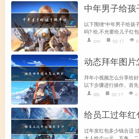
中年男子给孩
以下围绕“中年男子给孩
吗? 给,不光要给儿子红
znn
02-17
0
动态拜年图片
拜年小视频怎么分享给好
以下步骤进行操作。首先
dtb
02-17
0
给员工过年红
过年发红包多少钱合适 
大人给个一元、五角、二