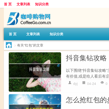
首 页
文章列表
知识分类
首 页
文章列表
知识分类
>
有关“红包”的文章
抖音集钻攻略
以下围绕“抖音集钻攻略”
有价值,或是给人看后有启迪
dyj
04-24
0
怎么抢红包的