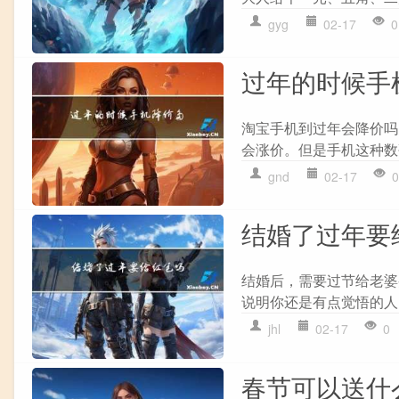
gyg
02-17
0
过年的时候手
淘宝手机到过年会降价吗
会涨价。但是手机这种数
gnd
02-17
0
结婚了过年要
结婚后，需要过节给老婆
说明你还是有点觉悟的人,
jhl
02-17
0
春节可以送什