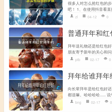
很多人对怎么抢红包的步
吧！ 1、在使用抖音看直
zl
04-12
0
普通拜年和红
拜年送礼物还是给红包好
朋友寄予新年的关心和问
ptb
02-17
0
拜年给谁拜年
向长辈拜年是给红包好还
都送嘛。哈哈哈哈......
bng
02-17
0