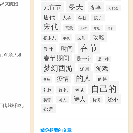
起来瞧瞧
冬天
元宵节
冬季
可能会
唐代
大学
学校
孩子
宋代
寓意
工作
年初
年龄
攻略
很多人
技能
手机
春节
时间
新年
们对亲人和
春节期间
是一个
是一种
梦幻西游
游戏
汤圆
的人
疫情
的是
父母
自己的
礼物
红包
考试
诗人
还不
词人
英语
诗词
:可以钱和礼
都是
猜你想看的文章