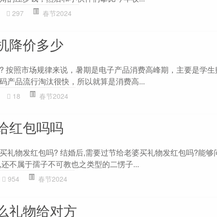
297
春节2024
机降价多少
? 按照市场规律来说，暑期是电子产品消费高峰期，主要是学生
码产品流行淘汰很快，所以就算是消费高...
18
春节2024
给红包吗吗
买礼物发红包吗? 结婚后,需要过节给老婆买礼物发红包吗?能够
还不属于孺子不可教也之类型的二愣子...
954
春节2024
么礼物给对方