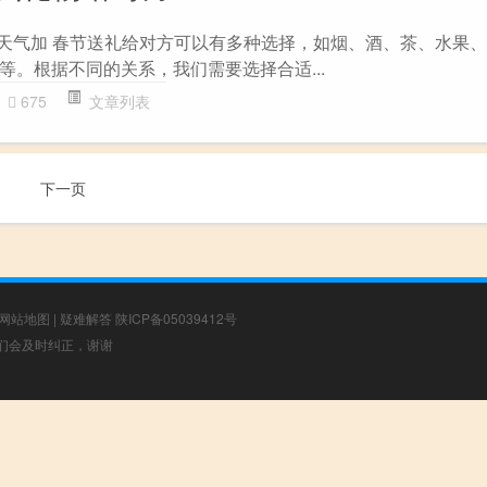
- 天气加 春节送礼给对方可以有多种选择，如烟、酒、茶、水果
等。根据不同的关系，我们需要选择合适...
675
文章列表
下一页
网站地图
|
疑难解答
陕ICP备05039412号
，我们会及时纠正，谢谢