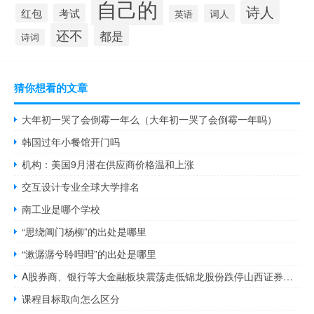
自己的
诗人
红包
考试
词人
英语
还不
都是
诗词
猜你想看的文章
大年初一哭了会倒霉一年么（大年初一哭了会倒霉一年吗）
韩国过年小餐馆开门吗
机构：美国9月潜在供应商价格温和上涨
交互设计专业全球大学排名
南工业是哪个学校
“思绕阊门杨柳”的出处是哪里
“漱潺潺兮聆嘒嘒”的出处是哪里
A股券商、银行等大金融板块震荡走低锦龙股份跌停山西证券逼近跌停华鑫股份、信达证券、首创证券、哈投股份、湘财股份、瑞丰银行等跌超4%
课程目标取向怎么区分