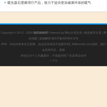
暖先森石墨烯理疗产品，致力于提供更加健康环保的暖气
Copyright © 2012 - 2026
咖啡购物网
Powered by
网站分类目录
|
精选推荐文章
|
网
站地图
|
疑难解答
陕ICP备05039412号
声明：本站内容来自互联网，如信息有错误可发邮件到f_fb#foxmail.com说明，我们
会及时纠正，谢谢
本站仅为个人兴趣爱好，不接盈利性广告及商业合作
小男孩