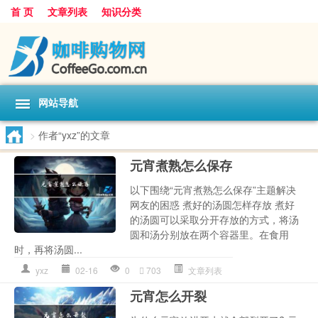
首 页
文章列表
知识分类
网站导航
>
作者“yxz”的文章
元宵煮熟怎么保存
以下围绕“元宵煮熟怎么保存”主题解决
网友的困惑 煮好的汤圆怎样存放 煮好
的汤圆可以采取分开存放的方式，将汤
圆和汤分别放在两个容器里。在食用
时，再将汤圆...
yxz
02-16
0
703
文章列表
元宵怎么开裂