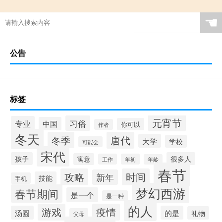
☚
公告
标签
元宵节
习俗
专业
中国
你可以
作者
冬天
冬季
唐代
大学
学校
可能会
宋代
孩子
很多人
寓意
工作
年初
年龄
春节
攻略
时间
新年
技能
手机
梦幻西游
春节期间
是一个
是一种
的人
游戏
疫情
汤圆
的是
礼物
父母