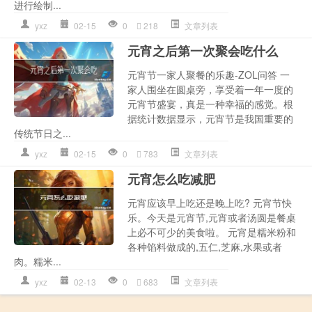
进行绘制...
yxz
02-15
0
218
文章列表
元宵之后第一次聚会吃什么
元宵节一家人聚餐的乐趣-ZOL问答 一
家人围坐在圆桌旁，享受着一年一度的
元宵节盛宴，真是一种幸福的感觉。根
据统计数据显示，元宵节是我国重要的
传统节日之...
yxz
02-15
0
783
文章列表
元宵怎么吃减肥
元宵应该早上吃还是晚上吃? 元宵节快
乐。今天是元宵节,元宵或者汤圆是餐桌
上必不可少的美食啦。 元宵是糯米粉和
各种馅料做成的,五仁,芝麻,水果或者
肉。糯米...
yxz
02-13
0
683
文章列表