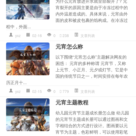
为什么元宵放进开水就全部裂开了? 元
宵裂开的原因主要是由于冷冻过程中的
内外温差造成的。具体来说，元宵由外
面的皮和被皮包裹的馅构成。在冷冻过
程中，外面...
yxz
02-16
0
238
文章列表
元宵怎么称
以下围绕“元宵怎么称”主题解决网友的
困惑： 元宵的多种称谓 元宵节，又称
上元节、小正月、元夕或灯节。它是中
国的传统节日之一，时间安排在每年农
历正月十...
yxz
02-15
0
779
文章列表
元宵主题教程
幼儿园元宵节主题成长册怎么做 幼儿园
的元宵节主题成长册可以通过图画和文
字相结合的方式进行设计。图画要以元
宵节为主题，色彩鲜明，可以使用彩笔