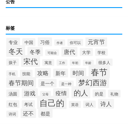
公告
标签
元宵节
习俗
专业
中国
你可以
作者
冬天
冬季
唐代
大学
学校
可能会
宋代
孩子
很多人
寓意
工作
年初
年龄
春节
攻略
时间
新年
技能
手机
梦幻西游
春节期间
是一个
是一种
的人
游戏
疫情
汤圆
的是
礼物
父母
自己的
诗人
红包
考试
词人
英语
还不
都是
诗词