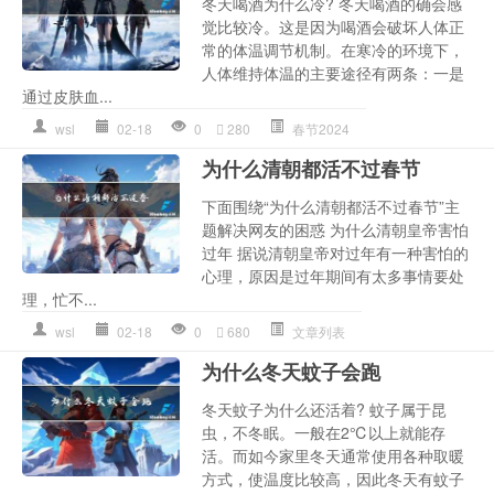
冬天喝酒为什么冷? 冬天喝酒的确会感
觉比较冷。这是因为喝酒会破坏人体正
常的体温调节机制。在寒冷的环境下，
人体维持体温的主要途径有两条：一是
通过皮肤血...
wsl
02-18
0
280
春节2024
为什么清朝都活不过春节
下面围绕“为什么清朝都活不过春节”主
题解决网友的困惑 为什么清朝皇帝害怕
过年 据说清朝皇帝对过年有一种害怕的
心理，原因是过年期间有太多事情要处
理，忙不...
wsl
02-18
0
680
文章列表
为什么冬天蚊子会跑
冬天蚊子为什么还活着? 蚊子属于昆
虫，不冬眠。一般在2℃以上就能存
活。而如今家里冬天通常使用各种取暖
方式，使温度比较高，因此冬天有蚊子