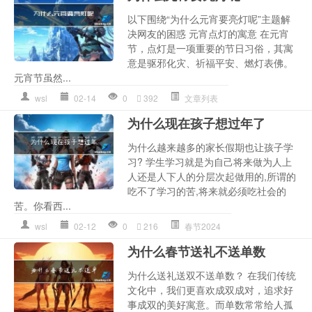
以下围绕“为什么元宵要亮灯呢”主题解
决网友的困惑 元宵点灯的寓意 在元宵
节，点灯是一项重要的节日习俗，其寓
意是驱邪化灾、祈福平安、燃灯表佛。
元宵节虽然...
wsl
02-14
0
392
文章列表
为什么现在孩子想过年了
为什么越来越多的家长假期也让孩子学
习? 学生学习就是为自己将来做为人上
人还是人下人的分层次起做用的,所谓的
吃不了学习的苦,将来就必须吃社会的
苦。你看西...
wsl
02-12
0
216
春节2024
为什么春节送礼不送单数
为什么送礼送双不送单数？ 在我们传统
文化中，我们更喜欢成双成对，追求好
事成双的美好寓意。而单数常常给人孤