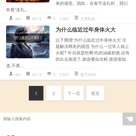
单的感觉。因此，在春节送礼时，我们
有着“送礼...
wsl
02-12
0
902
文章列表
为什么临近过年身体火大
以下围绕“为什么临近过年身体火大”主
题解决网友的困惑 为什么一过年人就上
火呢? 年后就是吃啊,吃的油腻刺激,还有
的出去旅游了,旅游看似光鲜,谁游谁知
道,不累...
wsl
02-12
0
523
春节2024
1
2
下一页
尾页
☚