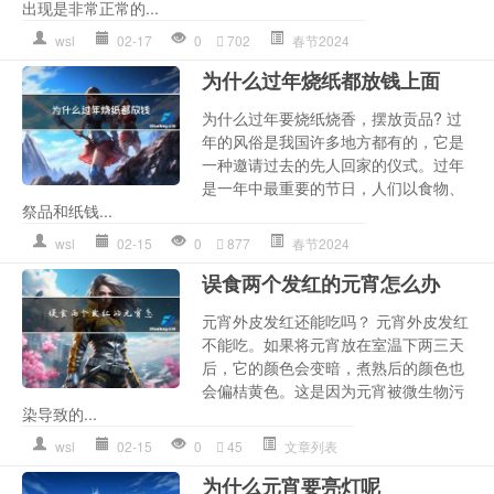
出现是非常正常的...
wsl
02-17
0
702
春节2024
为什么过年烧纸都放钱上面
为什么过年要烧纸烧香，摆放贡品? 过
年的风俗是我国许多地方都有的，它是
一种邀请过去的先人回家的仪式。过年
是一年中最重要的节日，人们以食物、
祭品和纸钱...
wsl
02-15
0
877
春节2024
误食两个发红的元宵怎么办
元宵外皮发红还能吃吗？ 元宵外皮发红
不能吃。如果将元宵放在室温下两三天
后，它的颜色会变暗，煮熟后的颜色也
会偏桔黄色。这是因为元宵被微生物污
染导致的...
wsl
02-15
0
45
文章列表
为什么元宵要亮灯呢