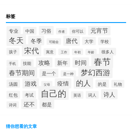
标签
元宵节
习俗
专业
中国
你可以
作者
冬天
冬季
唐代
大学
学校
可能会
宋代
孩子
很多人
寓意
工作
年初
年龄
春节
攻略
时间
新年
技能
手机
梦幻西游
春节期间
是一个
是一种
的人
游戏
疫情
汤圆
的是
礼物
父母
自己的
诗人
红包
考试
词人
英语
还不
都是
诗词
猜你想看的文章