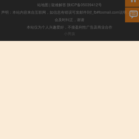
站地图
|
疑难解答
陕ICP备05039412号
声明：本站内容来自互联网，如信息有错误可发邮件到f_fb#foxmail.com说明，我们
会及时纠正，谢谢
本站仅为个人兴趣爱好，不接盈利性广告及商业合作
小男孩