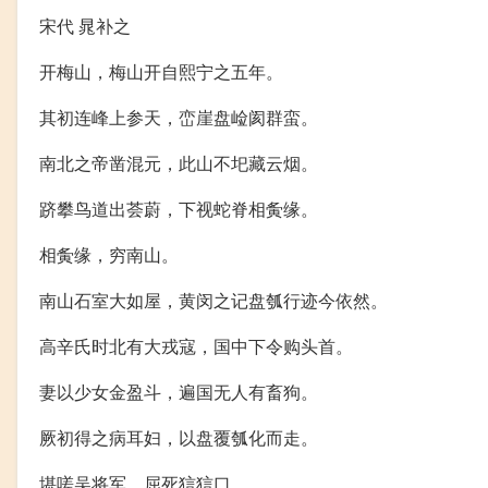
宋代 晁补之
开梅山，梅山开自熙宁之五年。
其初连峰上参天，峦崖盘崄阂群蛮。
南北之帝凿混元，此山不圯藏云烟。
跻攀鸟道出荟蔚，下视蛇脊相夤缘。
相夤缘，穷南山。
南山石室大如屋，黄闵之记盘瓠行迹今依然。
高辛氏时北有大戎寇，国中下令购头首。
妻以少女金盈斗，遍国无人有畜狗。
厥初得之病耳妇，以盘覆瓠化而走。
堪嗟吴将军，屈死狺狺口。