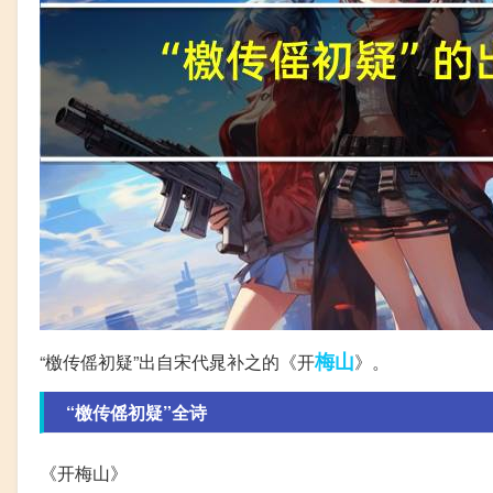
梅山
“檄传傜初疑”出自宋代晁补之的《开
》。
“檄传傜初疑”全诗
《开梅山》