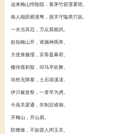
迩来梅山恃险阻，黄茅竹箭霪雾雨。
南人颠踣毙溪弩，据关守隘类穴鼠。
一夫当其厄，万众莫能武。
欲知梅山开，谁施神禹斧。
大使身服儒，宾客盈幕府。
檄传傜初疑，叩马卒欢舞。
坦然无障塞，土石填溪渚。
伊川被发祭，一变卒为虏。
今虽关梁通，失制后谁御。
开梅山，开山易。
防獠难，不如昔人闭玉关。