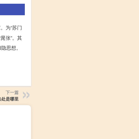
。为“苏门
晁张”。其
归隐思想。
下一篇
出处是哪里