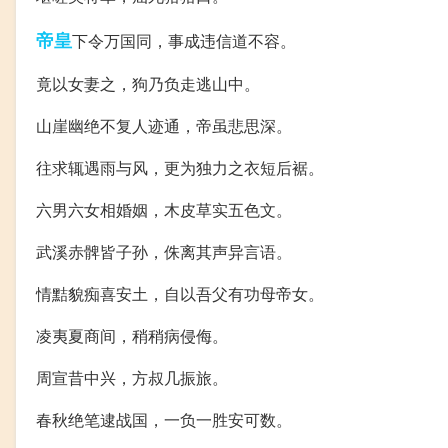
帝皇
下令万国同，事成违信道不容。
竟以女妻之，狗乃负走逃山中。
山崖幽绝不复人迹通，帝虽悲思深。
往求辄遇雨与风，更为独力之衣短后裾。
六男六女相婚姻，木皮草实五色文。
武溪赤髀皆子孙，侏离其声异言语。
情黠貌痴喜安土，自以吾父有功母帝女。
凌夷夏商间，稍稍病侵侮。
周宣昔中兴，方叔几振旅。
春秋绝笔逮战国，一负一胜安可数。