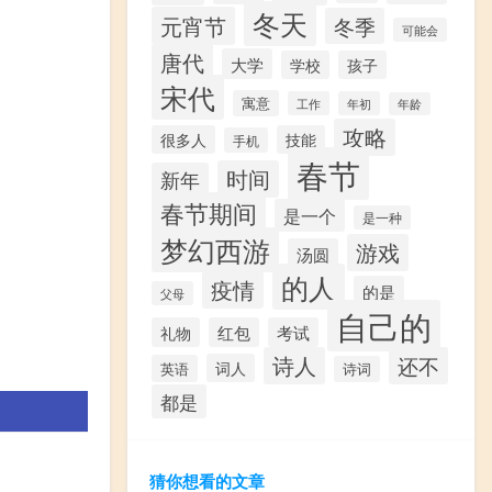
冬天
元宵节
冬季
可能会
唐代
大学
学校
孩子
宋代
寓意
工作
年初
年龄
攻略
很多人
技能
手机
春节
时间
新年
春节期间
是一个
是一种
梦幻西游
游戏
汤圆
的人
疫情
的是
父母
自己的
礼物
红包
考试
诗人
还不
词人
英语
诗词
都是
猜你想看的文章