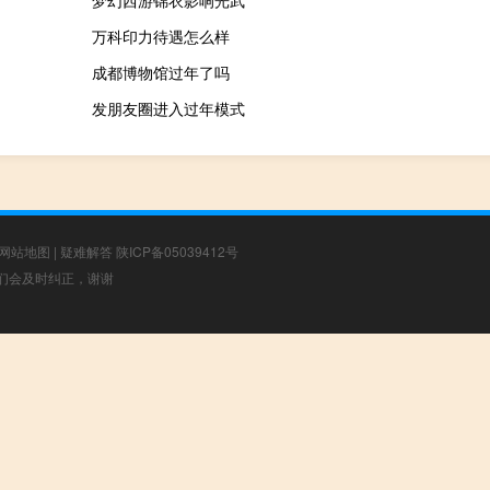
梦幻西游锦衣影响光武
万科印力待遇怎么样
成都博物馆过年了吗
发朋友圈进入过年模式
网站地图
|
疑难解答
陕ICP备05039412号
，我们会及时纠正，谢谢