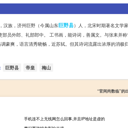
巨野县
子，汉族，济州巨野（今属山东
）人，北宋时期著名文学家
吏部员外郎、礼部郎中。 工书画，能诗词，善属文。与张耒并称“
格调豪爽，语言清秀晓畅，近苏轼。但其诗词流露出浓厚的消极
：
巨野县
帝皇
梅山
“官闲尚数临”的
手机连不上无线网怎么回事,并且IP地址是虚的