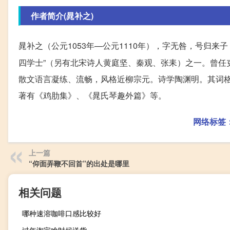
作者简介(晁补之)
晁补之（公元1053年—公元1110年），字无咎，号归来
四学士”（另有北宋诗人黄庭坚、秦观、张耒）之一。曾任
散文语言凝练、流畅，风格近柳宗元。诗学陶渊明。其词
著有《鸡肋集》、《晁氏琴趣外篇》等。
网络标签
上一篇
“仰面弄鞭不回首”的出处是哪里
相关问题
哪种速溶咖啡口感比较好