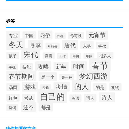
标签
元宵节
习俗
专业
中国
你可以
作者
冬天
冬季
唐代
大学
学校
可能会
宋代
孩子
很多人
寓意
工作
年初
年龄
春节
攻略
时间
新年
技能
手机
梦幻西游
春节期间
是一个
是一种
的人
游戏
疫情
汤圆
的是
礼物
父母
自己的
诗人
红包
考试
词人
英语
还不
都是
诗词
猜你想看的文章