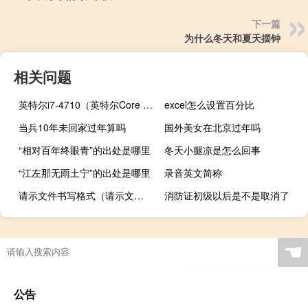
下一篇
为什么冬天和夏天摆钟
相关问题
英特尔i7-4710（英特尔Core i7-4770简介）
excel怎么设置百分比
当兵10年未回家过年算吗
国外美女在北京过年吗
“相对百年终眼青”的出处是哪里
冬天小腿凉是怎么回事
“江左那无雨土宁”的出处是哪里
录音英文简称
请示文件书写格式（请示文件范文）
消防证初级以后是不是取消了
☚
公告