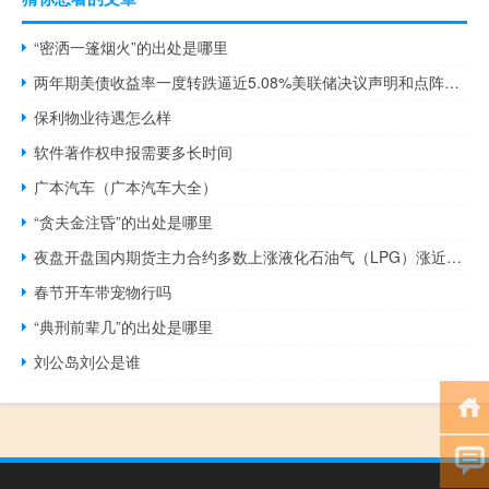
“密洒一篷烟火”的出处是哪里
两年期美债收益率一度转跌逼近5.08%美联储决议声明和点阵图发布后一度涨至5.1480%
保利物业待遇怎么样
软件著作权申报需要多长时间
广本汽车（广本汽车大全）
“贪夫金注昏”的出处是哪里
夜盘开盘国内期货主力合约多数上涨液化石油气（LPG）涨近3%低硫燃料油（LU）、豆油涨超2%跌幅方面玻璃跌超1%
春节开车带宠物行吗
“典刑前辈几”的出处是哪里
刘公岛刘公是谁