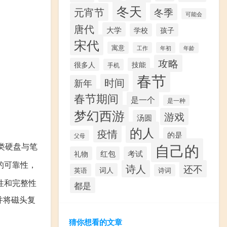
冬天
元宵节
冬季
可能会
唐代
大学
学校
孩子
宋代
寓意
工作
年初
年龄
攻略
很多人
技能
手机
春节
时间
新年
春节期间
是一个
是一种
梦幻西游
游戏
汤圆
的人
疫情
的是
父母
自己的
类硬盘与笔
礼物
红包
考试
的可靠性，
诗人
还不
词人
英语
诗词
性和完整性
都是
并将磁头复
猜你想看的文章