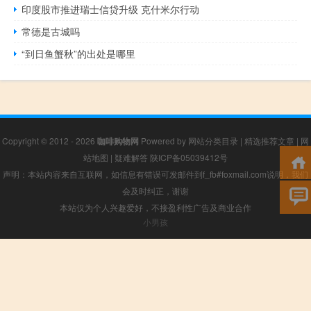
印度股市推进瑞士信贷升级 克什米尔行动
常德是古城吗
“到日鱼蟹秋”的出处是哪里
Copyright © 2012 - 2026
咖啡购物网
Powered by
网站分类目录
|
精选推荐文章
|
网
站地图
|
疑难解答
陕ICP备05039412号
声明：本站内容来自互联网，如信息有错误可发邮件到f_fb#foxmail.com说明，我们
会及时纠正，谢谢
本站仅为个人兴趣爱好，不接盈利性广告及商业合作
小男孩