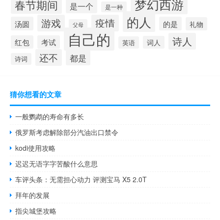
梦幻西游
春节期间
是一个
是一种
的人
游戏
疫情
汤圆
的是
礼物
父母
自己的
诗人
红包
考试
词人
英语
还不
都是
诗词
猜你想看的文章
一般鹦鹉的寿命有多长
俄罗斯考虑解除部分汽油出口禁令
kodi使用攻略
迟迟无语字字苦酸什么意思
车评头条：无需担心动力 评测宝马 X5 2.0T
拜年的发展
指尖城堡攻略