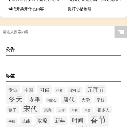
a4纸开票开什么内容
提灯小僧攻略
☚
公告
标签
元宵节
习俗
专业
中国
你可以
作者
冬天
冬季
唐代
大学
学校
可能会
宋代
孩子
很多人
寓意
工作
年初
年龄
春节
攻略
时间
新年
技能
手机