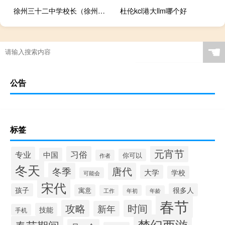
徐州三十二中学校长（徐州三十二中）
杜伦kcl港大llm哪个好
☚
公告
标签
元宵节
习俗
专业
中国
你可以
作者
冬天
冬季
唐代
大学
学校
可能会
宋代
孩子
很多人
寓意
工作
年初
年龄
春节
攻略
时间
新年
技能
手机
梦幻西游