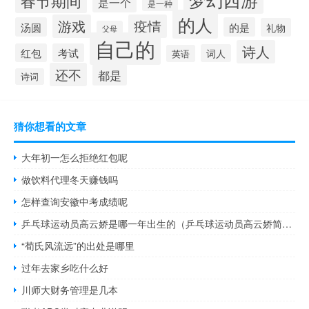
春节期间
是一个
是一种
的人
游戏
疫情
汤圆
的是
礼物
父母
自己的
诗人
红包
考试
词人
英语
还不
都是
诗词
猜你想看的文章
大年初一怎么拒绝红包呢
做饮料代理冬天赚钱吗
怎样查询安徽中考成绩呢
乒乓球运动员高云娇是哪一年出生的（乒乓球运动员高云娇简历）
“荀氏风流远”的出处是哪里
过年去家乡吃什么好
川师大财务管理是几本