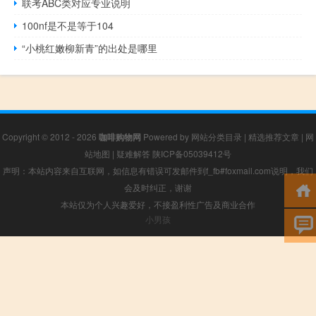
联考ABC类对应专业说明
100nf是不是等于104
“小桃红嫩柳新青”的出处是哪里
Copyright © 2012 - 2026
咖啡购物网
Powered by
网站分类目录
|
精选推荐文章
|
网
站地图
|
疑难解答
陕ICP备05039412号
声明：本站内容来自互联网，如信息有错误可发邮件到f_fb#foxmail.com说明，我们
会及时纠正，谢谢
本站仅为个人兴趣爱好，不接盈利性广告及商业合作
小男孩