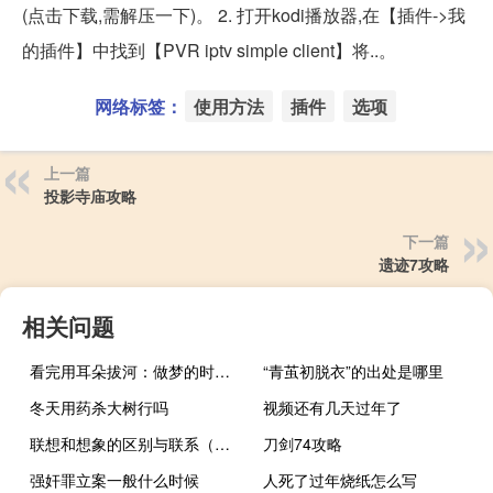
(点击下载,需解压一下)。 2. 打开kodi播放器,在【插件->我
的插件】中找到【PVR iptv simple client】将..。
网络标签：
使用方法
插件
选项
上一篇
投影寺庙攻略
下一篇
遗迹7攻略
相关问题
看完用耳朵拔河：做梦的时候都能被疼哭！
“青茧初脱衣”的出处是哪里
冬天用药杀大树行吗
视频还有几天过年了
联想和想象的区别与联系（联想和想象的区别）
刀剑74攻略
强奸罪立案一般什么时候
人死了过年烧纸怎么写