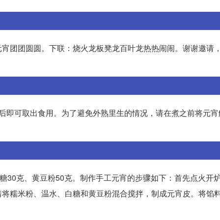
元宵团团圆圆。下联：烧火龙板凳龙百叶龙热热闹闹。谢谢邀请
煮熟后即可取出食用。为了避免外熟里生的情况，请在煮之前将元
糖30克、黄豆粉50克。制作手工元宵的步骤如下：首先点火开
着将糯米粉、温水、白糖和黄豆粉混合搅拌，制成元宵皮。将馅