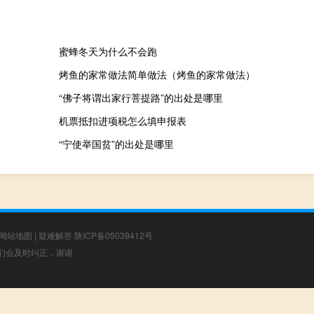
蜜蜂冬天为什么不会跑
烤鱼的家常做法简单做法（烤鱼的家常做法）
“佛子将谓出家行菩提路”的出处是哪里
机票抵扣进项税怎么填申报表
“宁使举国贫”的出处是哪里
网站地图
|
疑难解答
陕ICP备05039412号
，我们会及时纠正，谢谢