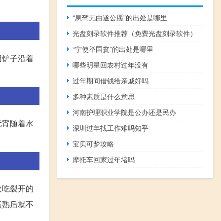
“息驾无由遂公愿”的出处是哪里
光盘刻录软件推荐（免费光盘刻录软件）
“宁使举国贫”的出处是哪里
用铲子沿着
哪些明星回农村过年没有
过年期间借钱给亲戚好吗
多种素质是什么意思
河南护理职业学院是公办还是民办
元宵随着水
深圳过年找工作难吗知乎
宝贝可梦攻略
摩托车回家过年堵吗
欢吃裂开的
煮熟后就不