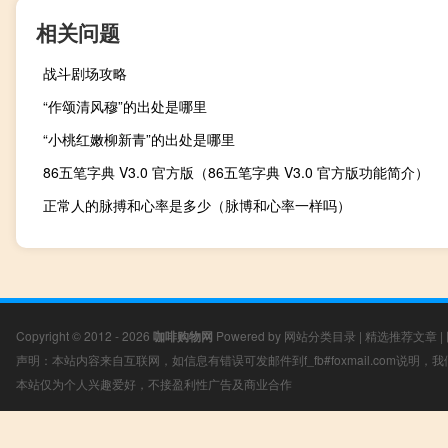
相关问题
战斗剧场攻略
“作颂清风穆”的出处是哪里
“小桃红嫩柳新青”的出处是哪里
86五笔字典 V3.0 官方版（86五笔字典 V3.0 官方版功能简介）
正常人的脉搏和心率是多少（脉博和心率一样吗）
Copyright © 2012 - 2026
咖啡购物网
Powered by
网站分类目录
|
精选推荐文章
|
声明：本站内容来自互联网，如信息有错误可发邮件到f_fb#foxmail.com说明
本站仅为个人兴趣爱好，不接盈利性广告及商业合作