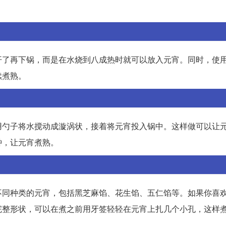
开了再下锅，而是在水烧到八成热时就可以放入元宵。同时，使
续煮熟。
用勺子将水搅动成漩涡状，接着将元宵投入锅中。这样做可以让
钟，让元宵煮熟。
不同种类的元宵，包括黑芝麻馅、花生馅、五仁馅等。如果你喜
完整形状，可以在煮之前用牙签轻轻在元宵上扎几个小孔，这样