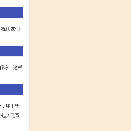
，祝朋友们
宵解冻，这样
炉，烧干锅
料包入元宵