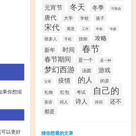
冬天
元宵节
冬季
可能会
唐代
大学
学校
孩子
宋代
寓意
工作
年初
年龄
攻略
很多人
技能
手机
春节
时间
新年
春节期间
是一个
是一种
梦幻西游
游戏
汤圆
的人
疫情
的是
父母
自己的
如果你想缩
礼物
红包
考试
诗人
还不
词人
英语
诗词
都是
煮可以更好
猜你想看的文章