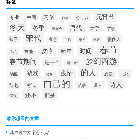
标签
元宵节
习俗
专业
中国
你可以
作者
冬天
冬季
唐代
大学
学校
可能会
宋代
孩子
很多人
寓意
工作
年初
年龄
春节
攻略
时间
新年
技能
手机
梦幻西游
春节期间
是一个
是一种
的人
游戏
疫情
汤圆
的是
礼物
父母
自己的
诗人
红包
考试
词人
英语
还不
都是
诗词
猜你想看的文章
基层过年文案怎么写