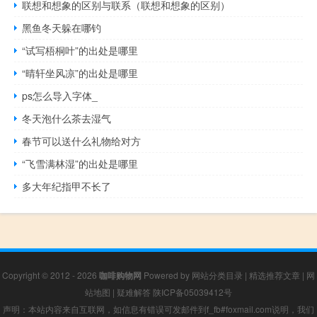
联想和想象的区别与联系（联想和想象的区别）
黑鱼冬天躲在哪钓
“试写梧桐叶”的出处是哪里
“晴轩坐风凉”的出处是哪里
ps怎么导入字体_
冬天泡什么茶去湿气
春节可以送什么礼物给对方
“飞雪满林湿”的出处是哪里
多大年纪指甲不长了
Copyright © 2012 - 2026
咖啡购物网
Powered by
网站分类目录
|
精选推荐文章
|
网
站地图
|
疑难解答
陕ICP备05039412号
声明：本站内容来自互联网，如信息有错误可发邮件到f_fb#foxmail.com说明，我们