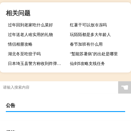
相关问题
过年回到老家吃什么菜好
红薯干可以放冷冻吗
过年送老人啥实用的礼物
玩陌陌都是多大年龄人
情侣相册攻略
春节加班有什么用
湖北冬至吃饺子吗
“蹔能苏暑病”的出处是哪里
日本埼玉县警方称收到炸弹威胁 有人计划在铁路高崎线上制造爆炸
仙剑5攻略支线任务
☚
公告