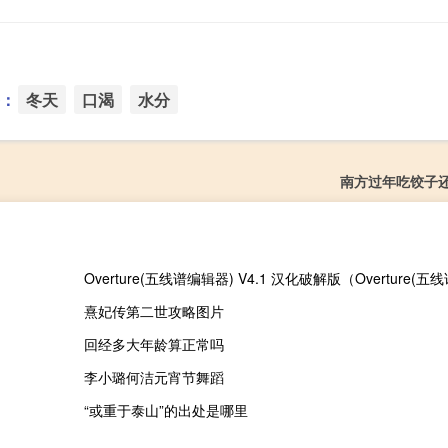
：
冬天
口渴
水分
南方过年吃饺子
熹妃传第二世攻略图片
回经多大年龄算正常吗
李小璐何洁元宵节舞蹈
“或重于泰山”的出处是哪里