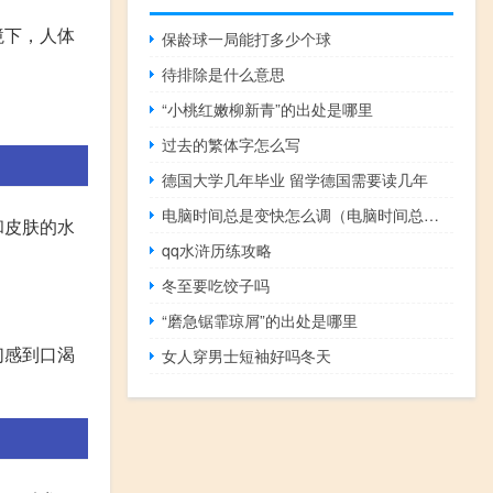
境下，人体
保龄球一局能打多少个球
待排除是什么意思
“小桃红嫩柳新青”的出处是哪里
过去的繁体字怎么写
德国大学几年毕业 留学德国需要读几年
电脑时间总是变快怎么调（电脑时间总是变快）
和皮肤的水
qq水浒历练攻略
冬至要吃饺子吗
“磨急锯霏琼屑”的出处是哪里
们感到口渴
女人穿男士短袖好吗冬天