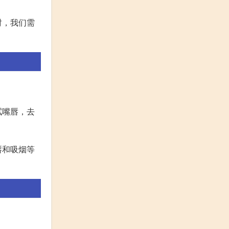
时，我们需
拭嘴唇，去
唇和吸烟等