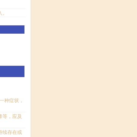
入。
是一种症状，
降等，应及
持续存在或