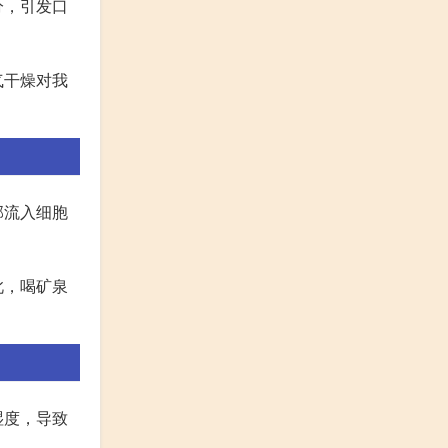
分，引发口
气干燥对我
部流入细胞
此，喝矿泉
湿度，导致