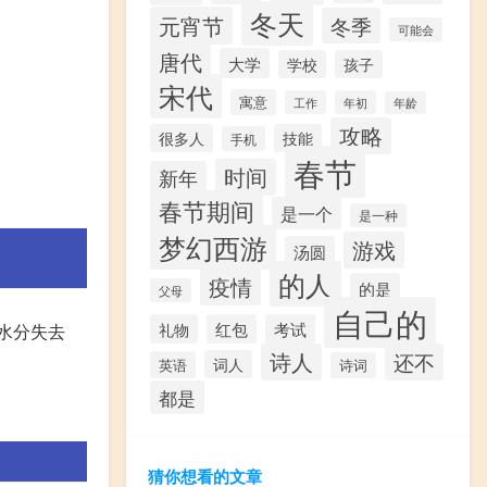
冬天
元宵节
冬季
可能会
唐代
大学
学校
孩子
宋代
寓意
工作
年初
年龄
攻略
很多人
技能
手机
春节
时间
新年
春节期间
是一个
是一种
梦幻西游
游戏
汤圆
的人
疫情
的是
父母
自己的
礼物
红包
考试
水分失去
诗人
还不
词人
英语
诗词
都是
猜你想看的文章