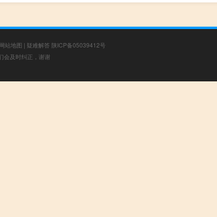
网站地图
|
疑难解答
陕ICP备05039412号
，我们会及时纠正，谢谢