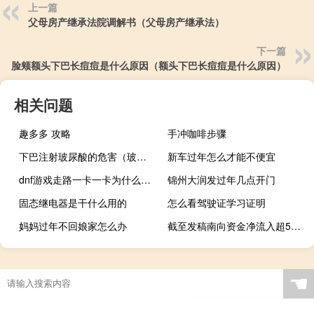
上一篇
父母房产继承法院调解书（父母房产继承法）
下一篇
脸颊额头下巴长痘痘是什么原因（额头下巴长痘痘是什么原因）
相关问题
趣多多 攻略
手冲咖啡步骤
下巴注射玻尿酸的危害（玻尿酸打下巴危害）
新车过年怎么才能不便宜
dnf游戏走路一卡一卡为什么（玩dnf一卡一卡的）
锦州大润发过年几点开门
固态继电器是干什么用的
怎么看驾驶证学习证明
妈妈过年不回娘家怎么办
截至发稿南向资金净流入超50亿港元
☚