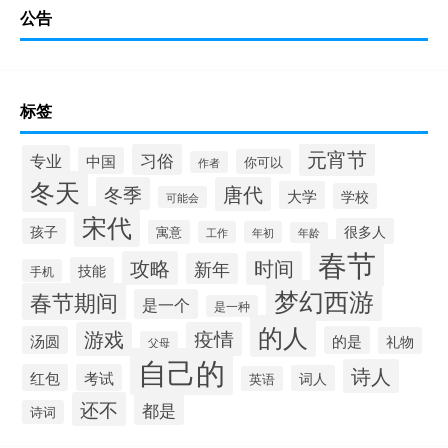
公告
标签
元宵节
习俗
专业
中国
你可以
作者
冬天
冬季
唐代
大学
学校
可能会
宋代
孩子
很多人
寓意
工作
年初
年龄
春节
攻略
时间
新年
技能
手机
梦幻西游
春节期间
是一个
是一种
的人
游戏
疫情
汤圆
的是
礼物
父母
自己的
诗人
红包
考试
词人
英语
还不
都是
诗词