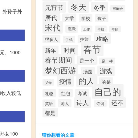
冬天
元宵节
冬季
可能会
、外孙子外
唐代
大学
学校
孩子
宋代
寓意
工作
年初
年龄
攻略
很多人
技能
手机
春节
时间
新年
、1000
春节期间
是一个
是一种
梦幻西游
游戏
汤圆
的人
疫情
的是
父母
自己的
而收入较低
礼物
红包
考试
诗人
还不
词人
英语
诗词
都是
女100
猜你想看的文章