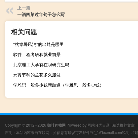
上一篇
一酒四菜过年句子怎么写
相关问题
“枕簟暑风消”的出处是哪里
软件工程考研和就业前景
北京理工大学有在职研究生吗
元宵节种的兰花多久服盆
学雅思一般多少钱新航道（学雅思一般多少钱）
Copyright © 2012 - 2026
咖啡购物网
Powered by
网站分类目录
|
精选推荐文章
|
声明：本站内容来自互联网，如信息有错误可发邮件到f_fb#foxmail.com说明