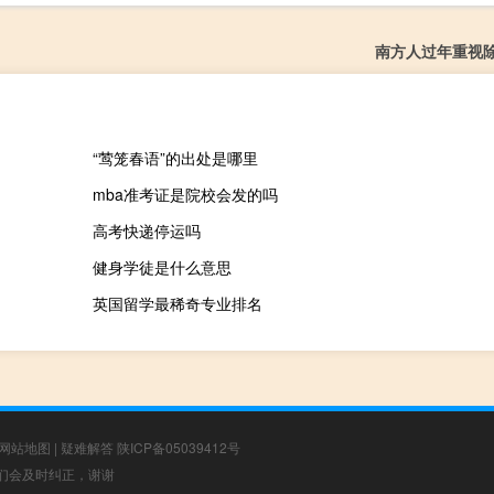
南方人过年重视
“莺笼春语”的出处是哪里
mba准考证是院校会发的吗
高考快递停运吗
健身学徒是什么意思
英国留学最稀奇专业排名
网站地图
|
疑难解答
陕ICP备05039412号
，我们会及时纠正，谢谢