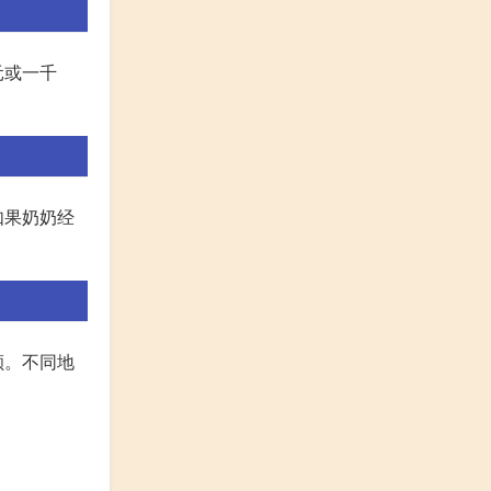
元或一千
如果奶奶经
额。不同地