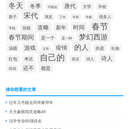
冬天
冬季
唐代
大学
学校
可能会
宋代
孩子
很多人
寓意
工作
年初
年龄
春节
攻略
时间
新年
技能
手机
梦幻西游
春节期间
是一个
是一种
的人
游戏
疫情
汤圆
的是
礼物
父母
自己的
诗人
红包
考试
词人
英语
还不
都是
诗词
猜你想看的文章
过年几号能去同学家拜年
天天象棋闯关攻略45
法学专业50强排名