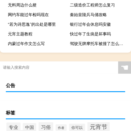
无料周边什么梗
二级造价工程师怎么复习
网约车能过年检吗现在
秦始皇陵兵马俑攻略
“若为诗思逸”的出处是哪里
银行过年会休息吗安徽
元宵主题教程
快过年了生病是坏事吗
内蒙过年作文怎么写
驾驶无牌摩托车被撞了怎么处理
☚
公告
标签
元宵节
习俗
专业
中国
你可以
作者