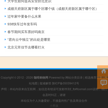
大学生如何提高安全防范意识
成都天府新区属于哪个区哪个镇（成都天府新区属于哪个区）
过年家中要备什么水果
938快车过年发车吗
春节期间买车票好吗南京
“君向云中独立”的出处是哪里
北京元宵佳节去哪看灯火
Copyright © 2012 - 2026
咖啡购物网
Powered by
网站分类目录
|
精选推荐文章
|
网
站地图
|
疑难解答
陕ICP备05039412号
声明：本站内容来自互联网，如信息有错误可发邮件到f_fb#foxmail.com说明，我们
会及时纠正，谢谢
本站仅为个人兴趣爱好，不接盈利性广告及商业合作
小男孩