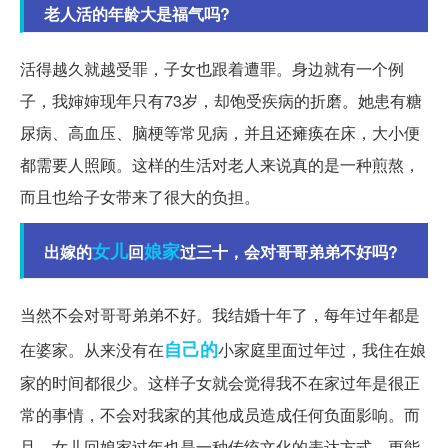
老人活的年龄大是福气吗?
活得越久就越受罪，子女也跟着遭罪。身边就有一个例
子，我婶婶现年只有73岁，却饱受疾病的折磨。她患有糖
尿病、高血压、脑梗等常见病，并且还瘫痪在床，大小便
都需要人照顾。这样的生活对老人来说真的是一种煎熬，
而且也给子女带来了很大的负担。
女儿
娘家
出嫁的
回
过三十，会对哥哥弟弟不好吗?
当然不会对哥哥弟弟不好。我结婚十年了，每年过年都是
自己的
在婆家。从来没有在
小家庭里面过年过，我住在娘
家的时间都很少。这样子女就会觉得我不在家过年是很正
常的事情，不会对我家的其他成员造成任何负面影响。而
且，女儿回娘家过年也是一种传统文化的表达方式，更能