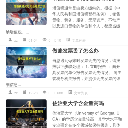
增值税通常是由卖方缴纳的。根据《中
华人民共和国增值税暂行条例》，销售
货物、劳务、服务、无形资产、不动产
以及进口货物的单位和个人，都应当缴
纳增值税。...
zz
01-04
0
10
文章列表
做账发票丢了怎么办
当您遇到做账时发票丢失的情况，请按
照以下步骤处理： 1. 立即报告 ： 向开
具发票的单位报告发票丢失情况。 向主
管税务机关报告，并提供丢失发票的详
细信息...
zz
12-28
0
688
文章列表
佐治亚大学含金量高吗
佐治亚大学（University of Georgia, U
GA）的学历含金量较高，其学术水平和
专业研究在多个领域都保持领先，具体