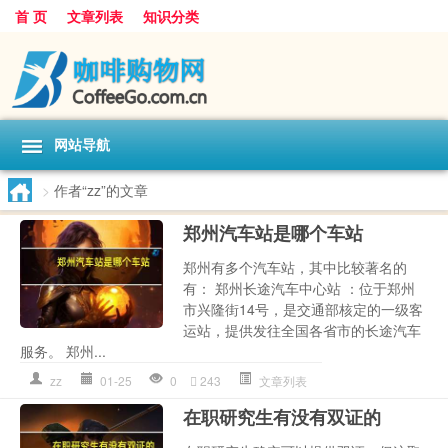
首 页
文章列表
知识分类
网站导航
>
作者“zz”的文章
郑州汽车站是哪个车站
郑州有多个汽车站，其中比较著名的
有： 郑州长途汽车中心站 ：位于郑州
市兴隆街14号，是交通部核定的一级客
运站，提供发往全国各省市的长途汽车
服务。 郑州...
zz
01-25
0
243
文章列表
在职研究生有没有双证的