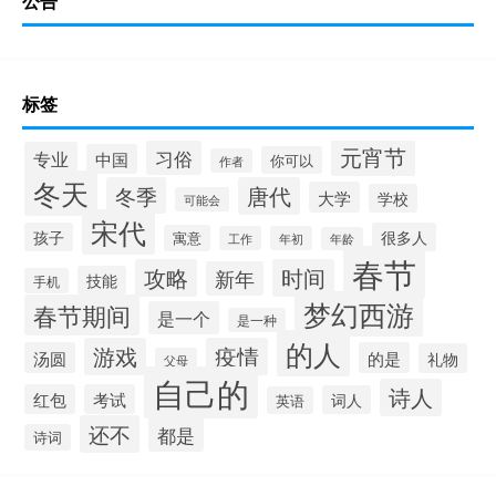
公告
标签
元宵节
习俗
专业
中国
你可以
作者
冬天
冬季
唐代
大学
学校
可能会
宋代
孩子
很多人
寓意
工作
年初
年龄
春节
攻略
时间
新年
技能
手机
梦幻西游
春节期间
是一个
是一种
的人
游戏
疫情
汤圆
的是
礼物
父母
自己的
诗人
红包
考试
词人
英语
还不
都是
诗词