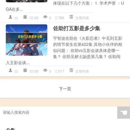
体现在以下几个方面： 1. 学术声誉 ：U
GA在多...
zz
12-26
0
788
文章列表
佐助打五影是多少集
宇智波佐助在《火影忍者》中见到五影
的情节发生在第422集 其他小伙伴的相
似问题： 佐助vs五影会谈具体是哪一
集？ 佐助见秽土鼬是第几集？ 佐助闯
入五影会谈...
zz
12-26
0
517
文章列表
下一页
☚