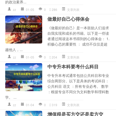
的政治素养...
zz
01-05
0
286
文章列表
做最好自己心得体会
《做最好的自己》是一本鼓励人们追求
自我实现和成长的书籍。以下是一些读
者通过阅读这本书得到的心得体会： 1.
积极心态的重要性 ： 成功不仅仅是超
越他人，...
zz
01-05
0
204
文章列表
中专升本科要考什么科目
中专升本考试通常包括公共科目和专业
综合两部分。以下是具体的考试科目：
公共科目 语文 ：所有专业必考。 数学
：根据专业不同分为文科数学和理科数
学。 ...
zz
01-04
0
319
文章列表
增值税是买方交还是卖方交