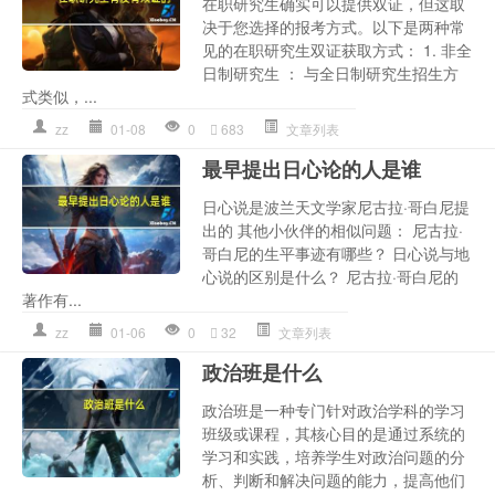
在职研究生确实可以提供双证，但这取
决于您选择的报考方式。以下是两种常
见的在职研究生双证获取方式： 1. 非全
日制研究生 ： 与全日制研究生招生方
式类似，...
zz
01-08
0
683
文章列表
最早提出日心论的人是谁
日心说是波兰天文学家尼古拉·哥白尼提
出的 其他小伙伴的相似问题： 尼古拉·
哥白尼的生平事迹有哪些？ 日心说与地
心说的区别是什么？ 尼古拉·哥白尼的
著作有...
zz
01-06
0
32
文章列表
政治班是什么
政治班是一种专门针对政治学科的学习
班级或课程，其核心目的是通过系统的
学习和实践，培养学生对政治问题的分
析、判断和解决问题的能力，提高他们