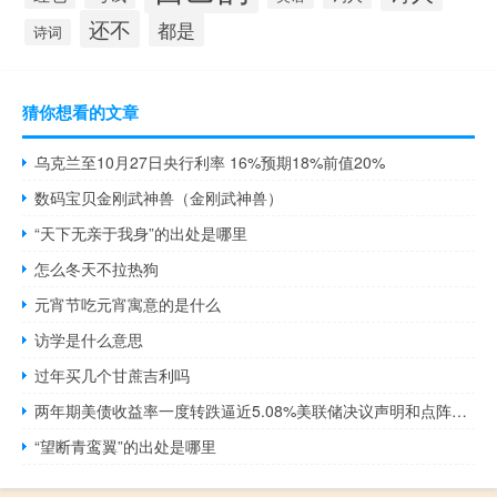
还不
都是
诗词
猜你想看的文章
乌克兰至10月27日央行利率 16%预期18%前值20%
数码宝贝金刚武神兽（金刚武神兽）
“天下无亲于我身”的出处是哪里
怎么冬天不拉热狗
元宵节吃元宵寓意的是什么
访学是什么意思
过年买几个甘蔗吉利吗
两年期美债收益率一度转跌逼近5.08%美联储决议声明和点阵图发布后一度涨至5.1480%
“望断青鸾翼”的出处是哪里