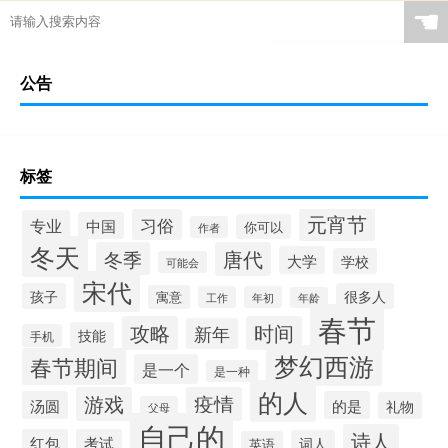
☚
公告
标签
元宵节
习俗
专业
中国
你可以
作者
冬天
冬季
唐代
大学
学校
可能会
宋代
孩子
很多人
寓意
工作
年初
年龄
春节
攻略
时间
新年
技能
手机
梦幻西游
春节期间
是一个
是一种
的人
游戏
疫情
汤圆
的是
礼物
父母
自己的
诗人
红包
考试
词人
英语