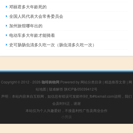
邓丽君多大年龄死的
全国人民代表大会常务委员会
加州旅馆哪年出的
电动车多大年龄才能骑着
史可肠肠虫清多久吃一次（肠虫清多久吃一次）
Copyright © 2012 - 2026
咖啡购物网
Powered by
网站分类目录
|
精选推荐文章
|
网
站地图
|
疑难解答
陕ICP备05039412号
声明：本站内容来自互联网，如信息有错误可发邮件到f_fb#foxmail.com说明，我们
会及时纠正，谢谢
本站仅为个人兴趣爱好，不接盈利性广告及商业合作
小男孩