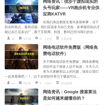
网络资讯：信步于虚拟现实的
头号玩家——VR跑步机专业供
应商KATVR
在我们身边都发生着许多新鲜事，当下
的实时热点，最热话题。我们应该多为自己充电，多掌握些知识才
能让自己见多识广，眼下互联网、科技、数码已经与我们的生...
wl
03-09
0
212
文章列表
网络电话软件免费版（网络免
费电话软件）
关于网络电话软件免费版，网络免费电
话软件这个很多人还不知道，今天小六
来为大家解答以上的问题，现在让我们
一起来看看吧！ 1、以下全部软件单方下载就可以...
wl
03-09
0
241
生活助理
网络资讯：Google 搜索算法
是如何越来越懂你的？