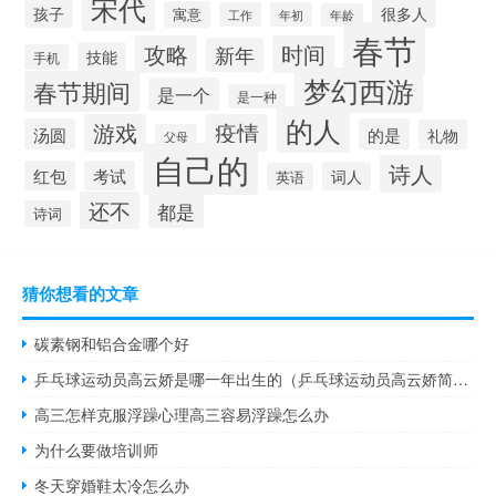
宋代
孩子
很多人
寓意
工作
年初
年龄
春节
攻略
时间
新年
技能
手机
梦幻西游
春节期间
是一个
是一种
的人
游戏
疫情
汤圆
的是
礼物
父母
自己的
诗人
红包
考试
词人
英语
还不
都是
诗词
猜你想看的文章
碳素钢和铝合金哪个好
乒乓球运动员高云娇是哪一年出生的（乒乓球运动员高云娇简历）
高三怎样克服浮躁心理高三容易浮躁怎么办
为什么要做培训师
冬天穿婚鞋太冷怎么办