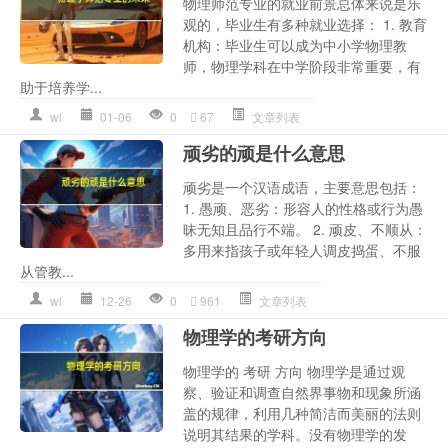
物理师范专业的就业前景总体来说是乐
观的，毕业生有多种就业选择： 1. 教育
机构：毕业生可以成为中小学物理教
师，物理学科在中学阶段非常重要，有
助于培养学...
wl
01-06
0
67
文章列表
顽劣的顽是什么意思
顽劣是一个汉语成语，主要意思包括：
1. 愚顽、恶劣：形容人的性格或行为愚
昧无知且品行不端。 2. 顽皮、不顺从：
多用来指孩子或年轻人调皮捣蛋、不服
从管教...
wl
12-26
0
961
文章列表
物理学的考研方向
物理学的 考研 方向 物理学是通过观
察、验证和调查自然界事物和现象所涵
盖的规律，利用几种简洁而美丽的法则
说明其结果的学科。没有物理学的发