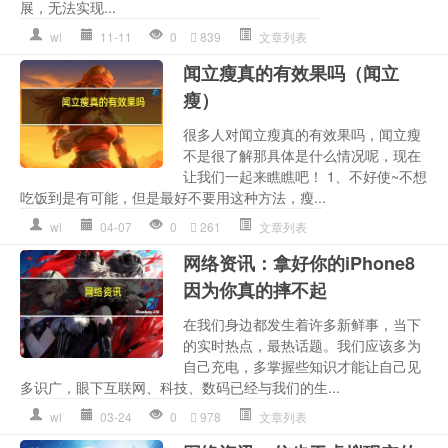
展，无法实现...
wl
11-11
0
839
文章列表
闻立瘦真的有效果吗（闻立
瘦）
很多人对闻立瘦真的有效果吗，闻立瘦
不是很了解那具体是什么情况呢，现在
让我们一起来瞧瞧吧！ 1、不好使~不想
吃饭到是有可能，但是最好不要用这种方法，瘦...
wl
04-07
0
261
文章列表
网络资讯：拿好你的iPhone8
因为你真的摔不起
在我们身边都发生着许多新鲜事，当下
的实时热点，最热话题。我们应该多为
自己充电，多掌握些知识才能让自己见
多识广，眼下互联网、科技、数码已经与我们的生...
wl
03-24
0
978
文章列表