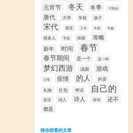
冬天
元宵节
冬季
可能会
唐代
大学
学校
孩子
宋代
寓意
工作
年初
年龄
攻略
很多人
技能
手机
春节
时间
新年
春节期间
是一个
是一种
梦幻西游
游戏
汤圆
的人
疫情
的是
父母
自己的
礼物
红包
考试
诗人
还不
词人
英语
诗词
都是
猜你想看的文章