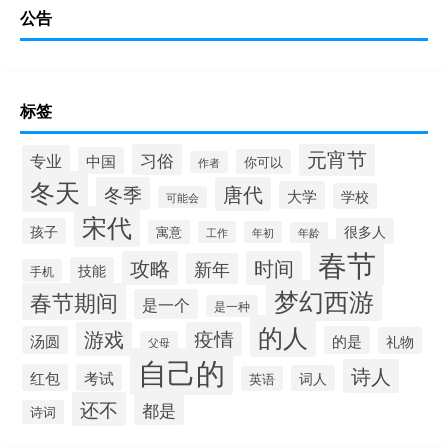
公告
标签
元宵节
习俗
专业
中国
你可以
作者
冬天
冬季
唐代
大学
学校
可能会
宋代
孩子
很多人
寓意
工作
年初
年龄
春节
攻略
时间
新年
技能
手机
梦幻西游
春节期间
是一个
是一种
的人
游戏
疫情
汤圆
的是
礼物
父母
自己的
诗人
红包
考试
词人
英语
还不
都是
诗词