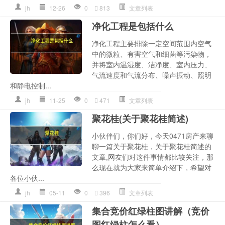
jh
12-26
0
813
文章列表
净化工程是包括什么
净化工程主要排除一定空间范围内空气
中的微粒、有害空气和细菌等污染物，
并将室内温湿度、洁净度、室内压力、
气流速度和气流分布、噪声振动、照明
和静电控制...
jh
11-25
0
471
文章列表
聚花桂(关于聚花桂简述)
小伙伴们，你们好，今天0471房产来聊
聊一篇关于聚花桂，关于聚花桂简述的
文章,网友们对这件事情都比较关注，那
么现在就为大家来简单介绍下，希望对
各位小伙...
jh
05-11
0
396
文章列表
集合竞价红绿柱图讲解（竞价
图红绿柱怎么看）