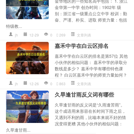
金华地区的一些知名高中包括： 1. 浙江
金华第一中学 创办时间：1902年 级
别：浙江省一级重点公立中学 校训：勤
奋、严谨、朴实、进取 师资力量：包括
特级教...
jh
12-29
0
269
文章列表
嘉禾中学在白云区排名
嘉禾中学在白云区的排名是第57位 其他
小伙伴的相似问题： 嘉禾中学的录取分
数线是多少？ 嘉禾中学有哪些特色课
程？ 白云区嘉禾中学的师资力量如何？
jh
12-26
0
863
文章列表
久旱逢甘雨反义词有哪些
久旱逢甘雨的反义词是“久雨逢苦雨”。
这个成语用来形容在长时间下雨之后，
又遇到不利的雨，比喻本来就不好的情
况变得更糟 其他小伙伴的相似问题：
久旱逢甘雨...