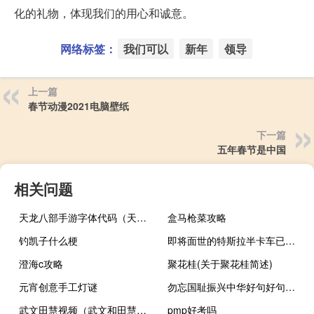
化的礼物，体现我们的用心和诚意。
网络标签：
我们可以
新年
领导
上一篇
春节动漫2021电脑壁纸
下一篇
五年春节是中国
相关问题
天龙八部手游字体代码（天龙八部个人说明字体代码带图）
盒马枪菜攻略
钓凯子什么梗
即将面世的特斯拉半卡车已经过预览展示了其前部轮廓
澄海c攻略
聚花桂(关于聚花桂简述)
元宵创意手工灯谜
勿忘国耻振兴中华好句好句摘抄
武文田慧视频（武文和田慧的结婚照）
pmp好考吗