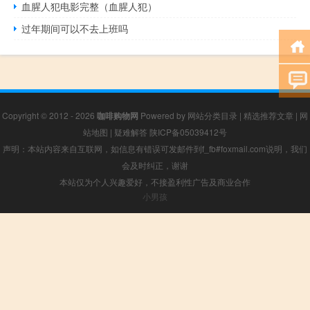
血腥人犯电影完整（血腥人犯）
过年期间可以不去上班吗
Copyright © 2012 - 2026
咖啡购物网
Powered by
网站分类目录
|
精选推荐文章
|
网
站地图
|
疑难解答
陕ICP备05039412号
声明：本站内容来自互联网，如信息有错误可发邮件到f_fb#foxmail.com说明，我们
会及时纠正，谢谢
本站仅为个人兴趣爱好，不接盈利性广告及商业合作
小男孩