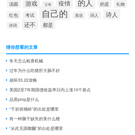
的人
游戏
疫情
汤圆
的是
礼物
父母
自己的
诗人
红包
考试
词人
英语
还不
都是
诗词
猜你想看的文章
冬天怎么检查机械
过年为什么吃猪肝大肠不好
崩坏33.22攻略
美国2至7年期国债收益率日内上涨10个基点
品质pmp是什么
“千岩状稽岭”的出处是哪里
有一种脑干缺失的美什么梗
“从此无因瞻黼”的出处是哪里