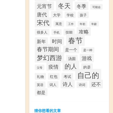
冬天
元宵节
冬季
可能会
唐代
大学
学校
孩子
宋代
寓意
工作
年初
年龄
攻略
很多人
技能
手机
春节
时间
新年
春节期间
是一个
是一种
梦幻西游
游戏
汤圆
的人
疫情
的是
父母
自己的
礼物
红包
考试
诗人
还不
词人
英语
诗词
都是
猜你想看的文章