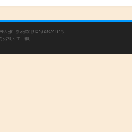
网站地图
|
疑难解答
陕ICP备05039412号
，我们会及时纠正，谢谢