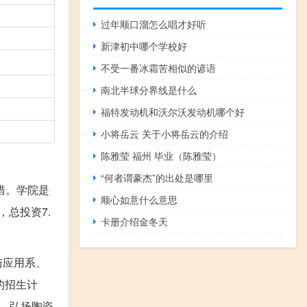
过年顺口溜怎么唱才好听
新津初中哪个学校好
不受一番冰霜苦相似的谚语
南北半球分界线是什么
福特发动机和沃尔沃发动机哪个好
小将岳云 关于小将岳云的介绍
陈雅莹 福州 毕业（陈雅莹）
“何者谓豪杰”的出处是哪里
措。学院是
顺心如意什么意思
，总投资7.
卡册介绍金冬天
与应用系、
的招生计
，弘扬陶瓷