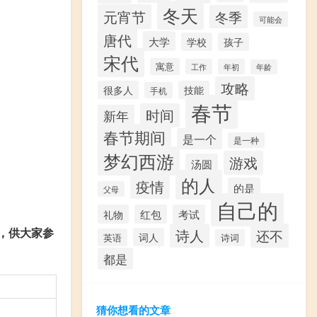
冬天
元宵节
冬季
可能会
唐代
大学
学校
孩子
宋代
寓意
工作
年初
年龄
攻略
很多人
技能
手机
春节
时间
新年
春节期间
是一个
是一种
梦幻西游
游戏
汤圆
的人
疫情
的是
父母
自己的
礼物
红包
考试
，供大家参
诗人
还不
词人
英语
诗词
都是
猜你想看的文章