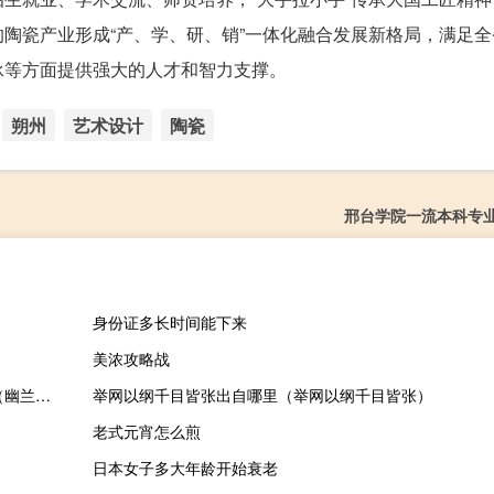
陶瓷产业形成“产、学、研、销”一体化融合发展新格局，满足全
承等方面提供强大的人才和智力支撑。
朔州
艺术设计
陶瓷
邢台学院一流本科专
身份证多长时间能下来
美浓攻略战
2023-10-01 07:45： G6001南昌绕城高速乐温段41+300公里处（幽兰收费站附近，往机场方向）因交通管制，现场双车道缓慢通行。yff ​​​
举网以纲千目皆张出自哪里（举网以纲千目皆张）
老式元宵怎么煎
日本女子多大年龄开始衰老