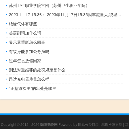
苏州卫生职业学院官网（苏州卫生职业学院）
2023-11-17 15:36： 2023年11月17日15:35因车流量大,绕城高速杏园至未央之间双向,外环方向经开至六村堡、高新区至雁塔之间,未央北、曲江收费站出口通行缓慢。 ​​​
绝缘气体有哪些
英语副词加什么词
显示器重影怎么回事
有纹身能参加公务员吗
过年怎么放假回家
刑法对重婚罪的处罚规定是什么
昂达充电器质量怎么样
“正恁浓欢里”的出处是哪里
Copyright © 2012 - 2026
咖啡购物网
Powered by
网站分类目录
|
精选推荐文章
|
网