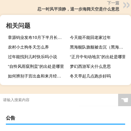
下一篇
忍一时风平浪静，退一步海阔天空是什么意思
相关问题
章源钨业发布10月下半月长单报价
今天能不能回老家过年
农村小土狗冬天怎么养
黑海舰队旗舰被击沉（黑海舰队）
过年能找到儿时快乐吗小说
“正月中旬动地京”的出处是哪里
“自怜风雨竄荆蛮”的出处是哪里
梦幻西游军火什么意思
如何辨别子宫出血和来月经（怎么分辨月经和子宫出血）
冬天早起几点跑步好吗
☚
公告