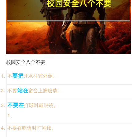
校园安全八个不要
要把
不
开水往窗外倒。
站在
不要
窗台上擦玻璃。
不要在
打球时戴眼镜。
1、
不要在吃饭时打冲锋。