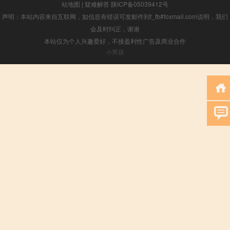
站地图
|
疑难解答
陕ICP备05039412号
声明：本站内容来自互联网，如信息有错误可发邮件到f_fb#foxmail.com说明，我们
会及时纠正，谢谢
本站仅为个人兴趣爱好，不接盈利性广告及商业合作
小男孩