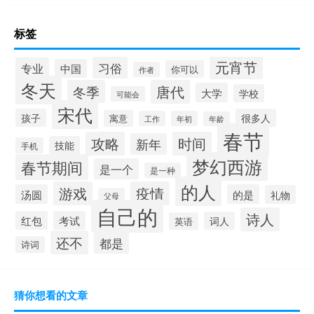
标签
元宵节
习俗
专业
中国
你可以
作者
冬天
冬季
唐代
大学
学校
可能会
宋代
孩子
很多人
寓意
工作
年初
年龄
春节
攻略
时间
新年
技能
手机
梦幻西游
春节期间
是一个
是一种
的人
游戏
疫情
汤圆
的是
礼物
父母
自己的
诗人
红包
考试
词人
英语
还不
都是
诗词
猜你想看的文章