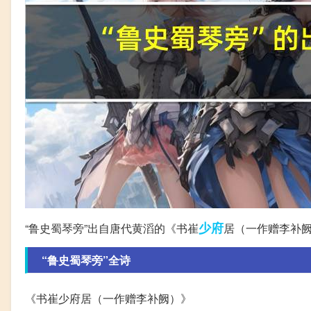
少府
“鲁史蜀琴旁”出自唐代黄滔的《书崔
居（一作赠李补
“鲁史蜀琴旁”全诗
《书崔少府居（一作赠李补阙）》