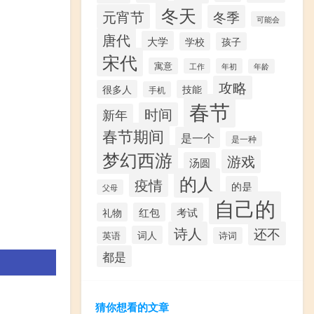
冬天
元宵节
冬季
可能会
唐代
大学
学校
孩子
宋代
寓意
工作
年初
年龄
攻略
很多人
技能
手机
春节
时间
新年
春节期间
是一个
是一种
梦幻西游
游戏
汤圆
的人
疫情
的是
父母
自己的
礼物
红包
考试
诗人
还不
词人
英语
诗词
都是
猜你想看的文章