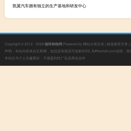
凯翼汽车拥有独立的生产基地和研发中心
Copyright © 2012 - 2026
咖啡购物网
Powered by
网站分类目录
|
精选推荐文章
|
声明：本站内容来自互联网，如信息有错误可发邮件到f_fb#foxmail.com说明
本站仅为个人兴趣爱好，不接盈利性广告及商业合作