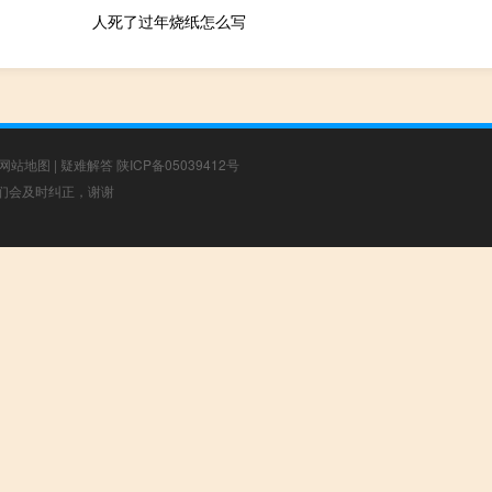
人死了过年烧纸怎么写
网站地图
|
疑难解答
陕ICP备05039412号
，我们会及时纠正，谢谢