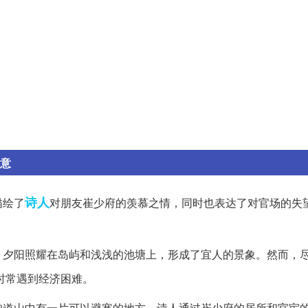
诗意
诗人
描绘了
对朋友崔少府的羡慕之情，同时也表达了对官场的失
。夕阳照耀在岛屿和浅浅的池塘上，形成了宜人的景象。然而，
时常遇到经济困难。
知道山中有一片可以避寒的地方。诗人通过崔少府的居所和官宦