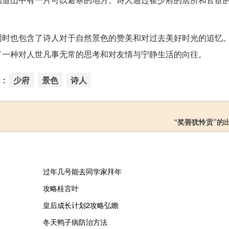
同时也包含了诗人对于自然景色的赞美和对过去美好时光的追忆
了一种对人世凡事无常的思考和对友情与宁静生活的向往。
：
少府
景色
诗人
“奖善犹怜贡”的
过年几号能去同学家拜年
攻略桂言叶
皇后成长计划2攻略弘瞻
冬天鸭子病防治方法