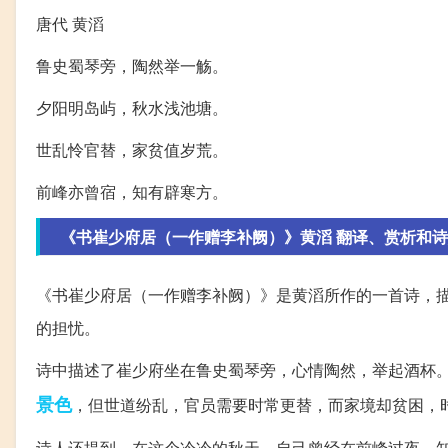
唐代 黄滔
鲁史蜀琴旁，陶然举一觞。
夕阳明岛屿，秋水浅池塘。
世乱怜官替，家贫值岁荒。
前峰亦曾宿，知有辟寒方。
《书崔少府居（一作赠李补阙）》黄滔 翻译、赏析和
《书崔少府居（一作赠李补阙）》是黄滔所作的一首诗，
的担忧。
诗中描述了崔少府坐在鲁史蜀琴旁，心情陶然，举起酒杯
景色
，但世道纷乱，官员需要时常更替，而家境却贫困，
诗人还提到，在这个冷冷的秋天，自己曾经在前峰过夜，