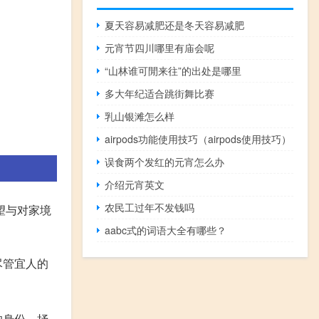
夏天容易减肥还是冬天容易减肥
元宵节四川哪里有庙会呢
“山林谁可閒来往”的出处是哪里
多大年纪适合跳街舞比赛
乳山银滩怎么样
airpods功能使用技巧（airpods使用技巧）
误食两个发红的元宵怎么办
介绍元宵英文
农民工过年不发钱吗
望与对家境
aabc式的词语大全有哪些？
尽管宜人的
的身份，抒