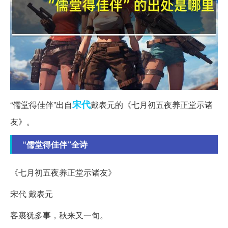
宋代
“儒堂得佳伴”出自
戴表元的《七月初五夜养正堂示诸
友》。
“儒堂得佳伴”全诗
《七月初五夜养正堂示诸友》
宋代 戴表元
客裹犹多事，秋来又一旬。