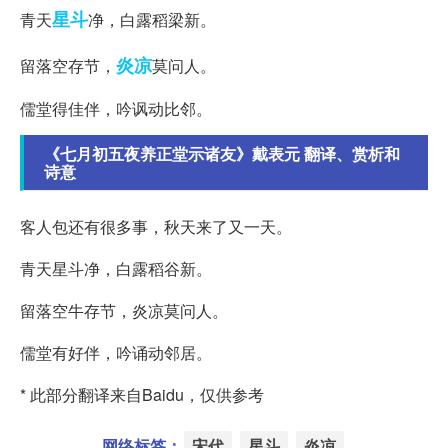
星斗
青天
净，白露稻梁新。
炎凉
留落空存节，
莫问人。
儒堂得佳伴，吟讽动比邻。
《七月初五夜养正堂示诸友》戴表元 翻译、赏析和
诗意
客人包还有很多事，秋天来了又一天。
青天星斗净，白露稻谷新。
留落空牛存节，炎凉莫问人。
儒堂有好伴，吟诵动邻居。
* 此部分翻译来自Baidu，仅供参考
网络标签：
宋代
星斗
炎凉