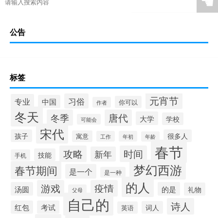
☚
公告
标签
元宵节
习俗
专业
中国
你可以
作者
冬天
冬季
唐代
大学
学校
可能会
宋代
孩子
很多人
寓意
工作
年初
年龄
春节
攻略
时间
新年
技能
手机
梦幻西游
春节期间
是一个
是一种
的人
游戏
疫情
汤圆
的是
礼物
父母
自己的
诗人
红包
考试
词人
英语