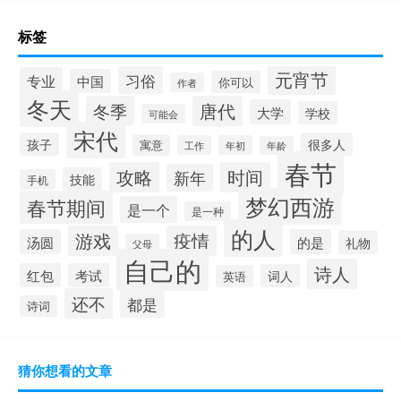
标签
元宵节
习俗
专业
中国
你可以
作者
冬天
冬季
唐代
大学
学校
可能会
宋代
孩子
很多人
寓意
工作
年初
年龄
春节
攻略
时间
新年
技能
手机
梦幻西游
春节期间
是一个
是一种
的人
游戏
疫情
汤圆
的是
礼物
父母
自己的
诗人
红包
考试
词人
英语
还不
都是
诗词
猜你想看的文章