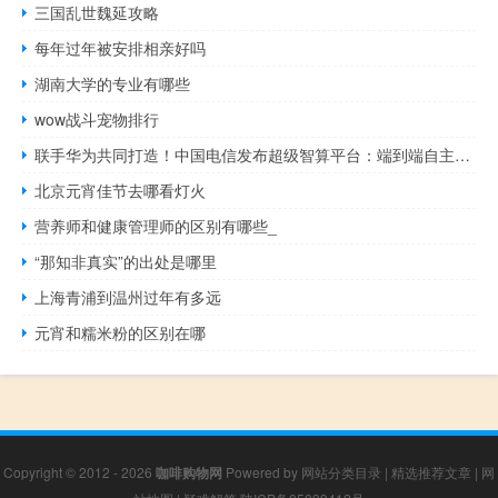
三国乱世魏延攻略
每年过年被安排相亲好吗
湖南大学的专业有哪些
wow战斗宠物排行
联手华为共同打造！中国电信发布超级智算平台：端到端自主可控
北京元宵佳节去哪看灯火
营养师和健康管理师的区别有哪些_
“那知非真实”的出处是哪里
上海青浦到温州过年有多远
元宵和糯米粉的区别在哪
Copyright © 2012 - 2026
咖啡购物网
Powered by
网站分类目录
|
精选推荐文章
|
网