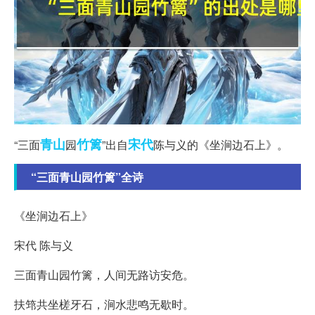
青山
竹篱
宋代
“三面
园
”出自
陈与义的《坐涧边石上》。
“三面青山园竹篱”全诗
《坐涧边石上》
宋代 陈与义
三面青山园竹篱，人间无路访安危。
扶筇共坐槎牙石，涧水悲鸣无歇时。