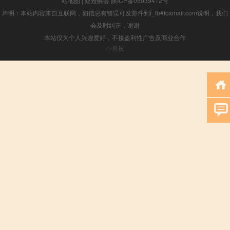
站地图
|
疑难解答
陕ICP备05039412号
声明：本站内容来自互联网，如信息有错误可发邮件到f_fb#foxmail.com说明，我们
会及时纠正，谢谢
本站仅为个人兴趣爱好，不接盈利性广告及商业合作
小男孩