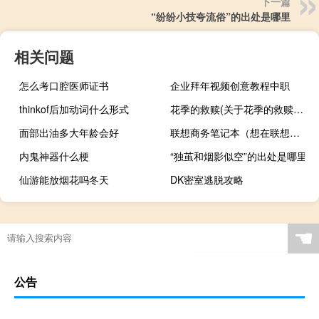
下一篇
“纷纷小技夸流俗”的出处是哪里
相关问题
怎么考口腔医师证书
企业拜年视频创意教程中职
thinkof后加动词什么形式
花季的救赎(关于花季的救赎简述)
面部出油多大年龄会好
联想商务笔记本（想在联想买个商务本,应该注意什么,配置方面的问题）
内鬼神器什么梗
“独茧和烟影似空”的出处是哪里
仙游能放烟花吗冬天
DK密室逃脱攻略
☚
公告