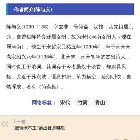
作者简介(陈与义)
陈与义(1090-1138)，字去非，号简斋，汉族，其先祖居京
兆，自曾祖陈希亮迁居洛阳，故为宋代河南洛阳人（现在
属河南）。他生于宋哲宗元祐五年(1090年)，卒于南宋宋
高宗绍兴八年(1138年)。北宋末，南宋初年的杰出诗人，
同时也工于填词。其词存于今者虽仅十余首，却别具风
格，尤近于苏东坡，语意超绝，笔力横空，疏朗明快，自
然浑成，著有《简斋集》。
网络标签：
宋代
竹篱
青山
上一篇
“赋诗老不工”的出处是哪里