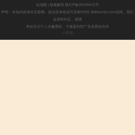
站地图
|
疑难解答
陕ICP备05039412号
声明：本站内容来自互联网，如信息有错误可发邮件到f_fb#foxmail.com说明，我们
会及时纠正，谢谢
本站仅为个人兴趣爱好，不接盈利性广告及商业合作
小男孩