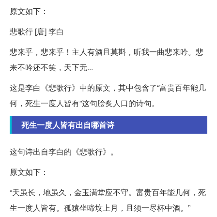
原文如下：
悲歌行 [唐] 李白
悲来乎，悲来乎！主人有酒且莫斟，听我一曲悲来吟。悲
来不吟还不笑，天下无...
这是李白《悲歌行》中的原文，其中包含了“富贵百年能几
何，死生一度人皆有”这句脍炙人口的诗句。
死生一度人皆有出自哪首诗
这句诗出自李白的《悲歌行》。
原文如下：
“天虽长，地虽久，金玉满堂应不守。富贵百年能几何，死
生一度人皆有。孤猿坐啼坟上月，且须一尽杯中酒。”