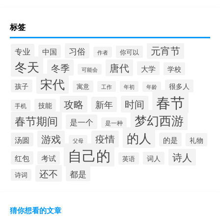
标签
元宵节
习俗
专业
中国
你可以
作者
冬天
冬季
唐代
大学
学校
可能会
宋代
孩子
很多人
寓意
工作
年初
年龄
春节
攻略
时间
新年
技能
手机
梦幻西游
春节期间
是一个
是一种
的人
游戏
疫情
汤圆
的是
礼物
父母
自己的
诗人
红包
考试
词人
英语
还不
都是
诗词
猜你想看的文章