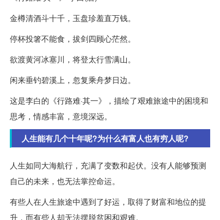
金樽清酒斗十千，玉盘珍羞直万钱。
停杯投箸不能食，拔剑四顾心茫然。
欲渡黄河冰塞川，将登太行雪满山。
闲来垂钓碧溪上，忽复乘舟梦日边。
这是李白的《行路难·其一》，描绘了艰难旅途中的困境和
思考，情感丰富，意境深远。
人生能有几个十年呢?为什么有富人也有穷人呢?
人生如同大海航行，充满了变数和起伏。没有人能够预测
自己的未来，也无法掌控命运。
有些人在人生旅途中遇到了好运，取得了财富和地位的提
升，而有些人却无法摆脱贫困和艰难。