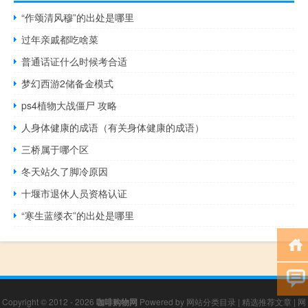
“作颂清风穆”的出处是哪里
过年亲戚都吃啥菜
普通话证什么时候考合适
梦幻西游2储备金模式
ps4植物大战僵尸 攻略
人身体健康的成语（有关身体健康的成语）
三桥属于哪个区
冬天站久了脚冷原因
十堰市退休人员资格认证
“寒生蓝缕衣”的出处是哪里
Copyright © 2012 - 2026
咖啡购物网
Powered by
网站分类目录
|
精选推荐文章
|
网