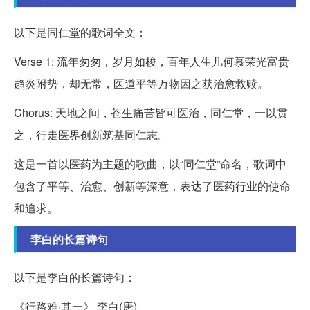
以下是同仁堂的歌词全文：
Verse 1: 流年匆匆，岁月如梭，百年人生几何慕荣光富贵
趋炎附势，却无常，医道平等万物因之获治愈救赎。
Chorus: 天地之间，苍生痛苦皆可医治，同仁堂，一以贯
之，行走医界创新筑基同仁志。
这是一首以医药为主题的歌曲，以“同仁堂”命名，歌词中
包含了平等、治愈、创新等深意，表达了医药行业的使命
和追求。
李白的长篇诗句
以下是李白的长篇诗句：
《行路难·其一》 李白(唐)