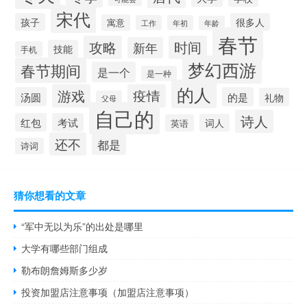
宋代
孩子
很多人
寓意
工作
年初
年龄
春节
攻略
时间
新年
技能
手机
梦幻西游
春节期间
是一个
是一种
的人
游戏
疫情
汤圆
的是
礼物
父母
自己的
诗人
红包
考试
词人
英语
还不
都是
诗词
猜你想看的文章
“军中无以为乐”的出处是哪里
大学有哪些部门组成
勒布朗詹姆斯多少岁
投资加盟店注意事项（加盟店注意事项）