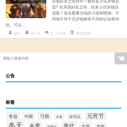
亲朋好友之间拜年一般给多少压岁钱合
适? 在亲朋好友之间，给多少压岁钱合
适呢？首先要看当地的习俗和惯例。不
同地方对于压岁钱都有不同的认知和传
统。可以...
gnh
02-12
0
479
春节2024
☚
公告
标签
元宵节
习俗
专业
中国
你可以
作者
冬天
冬季
唐代
大学
学校
可能会