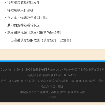
过年相亲感觉好吗女生
锦鲤尾款人什么梗
别人拿礼物来拜年要回礼吗
梦幻西游神器看等级么
武文田慧视频（武文和田慧的结婚照）
下巴注射玻尿酸的危害（玻尿酸打下巴危害）
Copyright © 2012 - 2026
咖啡购物网
Powered by
网站分类目录
|
精选推荐文章
|
网
站地图
|
疑难解答
陕ICP备05039412号
声明：本站内容来自互联网，如信息有错误可发邮件到f_fb#foxmail.com说明，我们
会及时纠正，谢谢
本站仅为个人兴趣爱好，不接盈利性广告及商业合作
小男孩