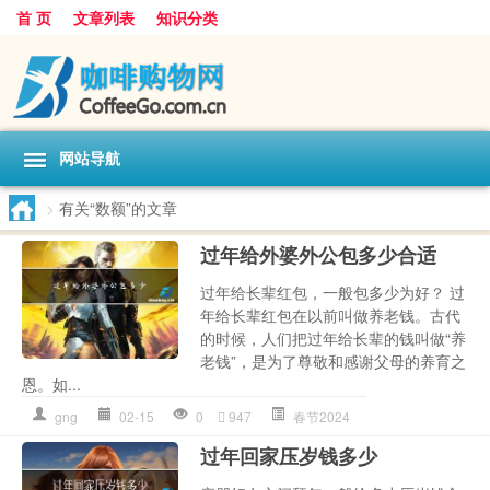
首 页
文章列表
知识分类
网站导航
>
有关“数额”的文章
过年给外婆外公包多少合适
过年给长辈红包，一般包多少为好？ 过
年给长辈红包在以前叫做养老钱。古代
的时候，人们把过年给长辈的钱叫做“养
老钱”，是为了尊敬和感谢父母的养育之
恩。如...
gng
02-15
0
947
春节2024
过年回家压岁钱多少