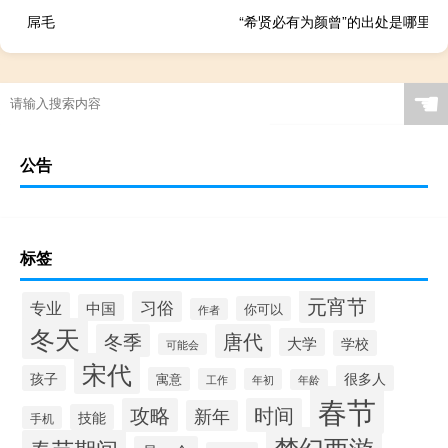
屌毛
“希贤必有为颜曾”的出处是哪里
☚
公告
标签
元宵节
习俗
专业
中国
你可以
作者
冬天
冬季
唐代
大学
学校
可能会
宋代
孩子
很多人
寓意
工作
年初
年龄
春节
攻略
时间
新年
技能
手机
梦幻西游