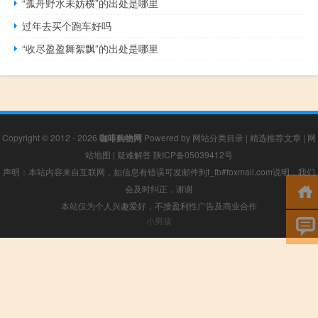
“孤舟野水未妨横”的出处是哪里
过年去买个跑车好吗
“收尽盈盈舞絮飘”的出处是哪里
Copyright © 2012 - 2026
咖啡购物网
Powered by
网站分类目录
|
精选推荐文章
|
网
站地图
|
疑难解答
陕ICP备05039412号
声明：本站内容来自互联网，如信息有错误可发邮件到f_fb#foxmail.com说明，我们
会及时纠正，谢谢
本站仅为个人兴趣爱好，不接盈利性广告及商业合作
小男孩