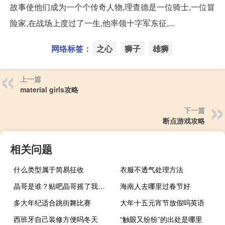
故事使他们成为一个个传奇人物,理查德是一位骑士,一位冒
险家,在战场上度过了一生,他率领十字军东征,...
网络标签：
之心
狮子
雄狮
上一篇
material girls攻略
下一篇
断点游戏攻略
相关问题
什么类型属于简易征收
衣服不透气处理方法
晶哥是谁？贴吧晶哥摇了我吧什么梗什么梗
海南人去哪里过春节好
多大年纪适合跳街舞比赛
大年十五元宵节放假吗英语
西班牙自己装修方便吗冬天
“触眼又纷纷”的出处是哪里