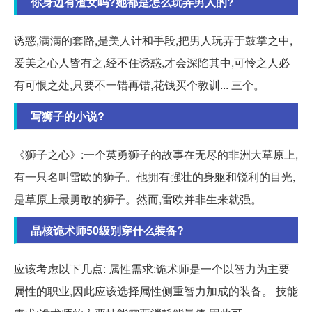
你身边有渣女吗?她都是怎么玩弄男人的?
诱惑,满满的套路,是美人计和手段,把男人玩弄于鼓掌之中,
爱美之心人皆有之,经不住诱惑,才会深陷其中,可怜之人必
有可恨之处,只要不一错再错,花钱买个教训... 三个。
写狮子的小说?
《狮子之心》:一个英勇狮子的故事在无尽的非洲大草原上,
有一只名叫雷欧的狮子。他拥有强壮的身躯和锐利的目光,
是草原上最勇敢的狮子。然而,雷欧并非生来就强。
晶核诡术师50级别穿什么装备?
应该考虑以下几点: 属性需求:诡术师是一个以智力为主要
属性的职业,因此应该选择属性侧重智力加成的装备。 技能