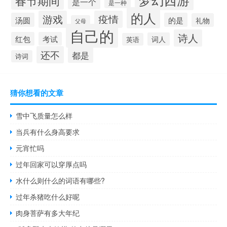
春节期间
是一个
是一种
的人
游戏
疫情
汤圆
的是
礼物
父母
自己的
诗人
红包
考试
词人
英语
还不
都是
诗词
猜你想看的文章
雪中飞质量怎么样
当兵有什么身高要求
元宵忙吗
过年回家可以穿厚点吗
水什么则什么的词语有哪些?
过年杀猪吃什么好呢
肉身菩萨有多大年纪