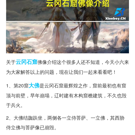
云冈石窟
关于
佛像介绍这个很多人还不知道，今天小六来
为大家解答以上的问题，现在让我们一起来看看吧！
大佛
1、第20窟
是云冈石窟最辉煌之作，窟前最初也有窟
顶与前壁，早年崩塌，辽时建有木构窟檐建筑，不久也毁
于兵火。
2、大佛结跏趺坐，两侧各一立侍菩萨、一立佛，其西胁
侍立佛与菩萨像已崩毁。