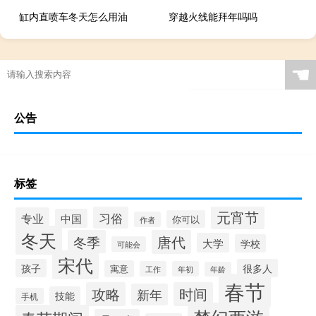
缸内直喷车冬天怎么用油
穿越火线能拜年吗吗
☚
公告
标签
元宵节
习俗
专业
中国
你可以
作者
冬天
冬季
唐代
大学
学校
可能会
宋代
孩子
很多人
寓意
工作
年初
年龄
春节
攻略
时间
新年
技能
手机