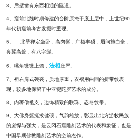
3、后壁凿有东西相通的隧道。
4、窟前北魏时期修建的台阶原掩于废土层中，上世纪90
年代初窟前考古发掘时重现。
5、 北壁禅定坐卧，高肉髻，广额丰硕，眉间施白毫，
鼻翼高耸，有八字髭。
法相
6、嘴角微微上翘，
庄严。
7、袒右肩式袈裟，质地厚重，衣褶用曲回的折带纹表
现，较多地保留了中亚犍陀罗艺术的成分。
8、内著僧祗支，边饰精致的联珠、忍冬纹带。
9、大佛身躯挺拔健硕，气韵雄放，彰显出北方游牧民族
的彪悍与强大，是云冈石窟雕刻艺术的代表和象征，也是
中国早期佛教雕刻艺术的空前杰作。