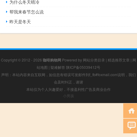
为什么冬天晴冷
帮我来春节怎么说
昨天是冬天
Copyright © 2012 - 2026
咖啡购物网
Powered by
网站分类目录
|
精选推荐文章
|
网
站地图
|
疑难解答
陕ICP备05039412号
声明：本站内容来自互联网，如信息有错误可发邮件到f_fb#foxmail.com说明，我们
会及时纠正，谢谢
本站仅为个人兴趣爱好，不接盈利性广告及商业合作
小男孩