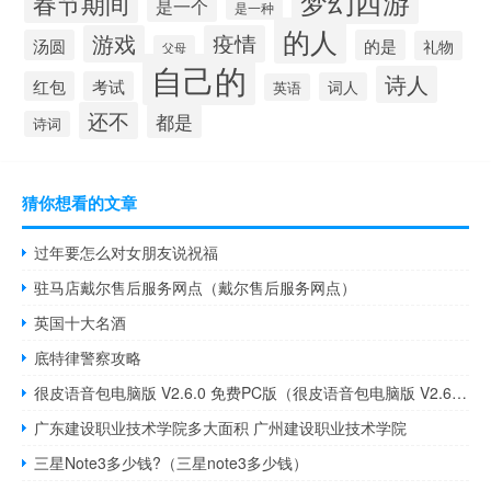
梦幻西游
春节期间
是一个
是一种
的人
游戏
疫情
汤圆
的是
礼物
父母
自己的
诗人
红包
考试
词人
英语
还不
都是
诗词
猜你想看的文章
过年要怎么对女朋友说祝福
驻马店戴尔售后服务网点（戴尔售后服务网点）
英国十大名酒
底特律警察攻略
很皮语音包电脑版 V2.6.0 免费PC版（很皮语音包电脑版 V2.6.0 免费PC版功能简介）
广东建设职业技术学院多大面积 广州建设职业技术学院
三星Note3多少钱?（三星note3多少钱）