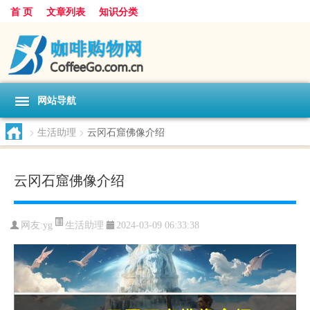
首 页
文章列表
知识分类
网站导航
>
生活助理
>
云冈石窟佛像介绍
云冈石窟佛像介绍
生活助理
网友:
yg
2024-03-09 06:33:38