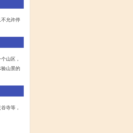
且不允许停
一个山区，
体验山景的
灵谷寺等，