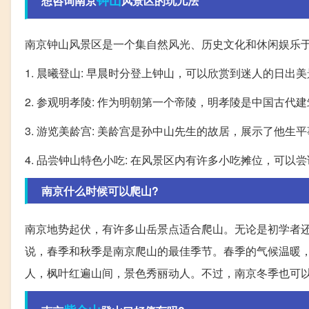
钟山
想咨询南京
风景区的玩儿法
南京钟山风景区是一个集自然风光、历史文化和休闲娱乐于
1. 晨曦登山: 早晨时分登上钟山，可以欣赏到迷人的日
2. 参观明孝陵: 作为明朝第一个帝陵，明孝陵是中国古
3. 游览美龄宫: 美龄宫是孙中山先生的故居，展示了他
4. 品尝钟山特色小吃: 在风景区内有许多小吃摊位，可
南京什么时候可以爬山?
南京地势起伏，有许多山岳景点适合爬山。无论是初学者
说，春季和秋季是南京爬山的最佳季节。春季的气候温暖
人，枫叶红遍山间，景色秀丽动人。不过，南京冬季也可