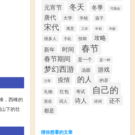
冬天
元宵节
冬季
可能会
唐代
大学
学校
孩子
宋代
寓意
工作
年初
年龄
攻略
很多人
技能
手机
春节
时间
新年
春节期间
是一个
是一种
梦幻西游
游戏
汤圆
的人
疫情
的是
父母
自己的
礼物
红包
考试
峰，西峰的
诗人
还不
词人
英语
诗词
到山下的壮
都是
猜你想看的文章