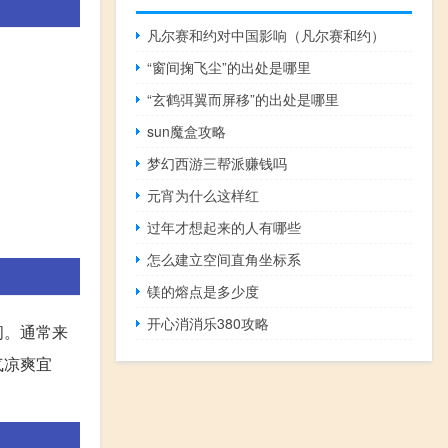
凡尔赛和约对中国影响（凡尔赛和约）
“窗间掬飞尘”的出处是哪里
“玄鹤弭翼而屏移”的出处是哪里
sun魔盒攻略
梦幻西游三帮派赚钱吗
元宵为什么这样红
过年才想起来的人有哪些
怎么建立空间直角坐标系
镁的熔点是多少度
开心消消乐380攻略
间。通常来
气凉爽宜