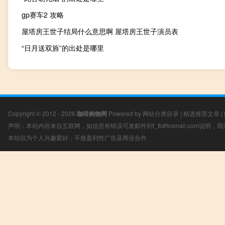
gp赛车2 攻略
屋塔房王世子结局什么意思啊 屋塔房王世子演员表
“日月送双旌”的出处是哪里
Copyright © 2012 - 2026
咖啡购物网
Powered by
网站分类目录
|
精选推荐文章
|
声明：本站内容来自互联网，如信息有错误可发邮件到f_fb#foxmail.com说明
本站仅为个人兴趣爱好，不接盈利性广告及商业合作