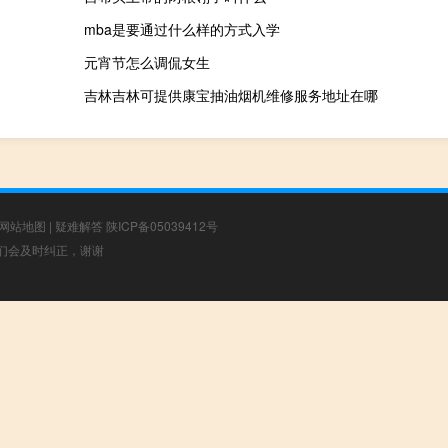
mba是要通过什么样的方式入学
元宵节怎么调侃女生
吉林吉林可提供康宝抽油烟机维修服务地址在哪
网站地图
|
疑难解答
陕ICP备05039412号
，我们会及时纠正，谢谢