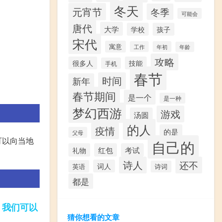
冬天
元宵节
冬季
可能会
唐代
大学
学校
孩子
宋代
寓意
工作
年初
年龄
攻略
很多人
技能
手机
春节
时间
新年
春节期间
是一个
是一种
梦幻西游
游戏
汤圆
的人
疫情
的是
父母
可以向当地
自己的
礼物
红包
考试
诗人
还不
词人
英语
诗词
都是
我们可以
，
猜你想看的文章