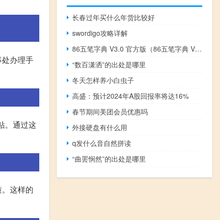
长春过年买什么年货比较好
swordigo攻略详解
86五笔字典 V3.0 官方版（86五笔字典 V3.0 官方版功能简介）
事处办理手
“数百潇洒”的出处是哪里
冬天怎样养小白虫子
高盛：预计2024年A股回报率将达16%
春节期间美团会员优惠吗
贴。通过这
外接硬盘有什么用
q发什么音自然拼读
“曲罢悯然”的出处是哪里
质。这样的