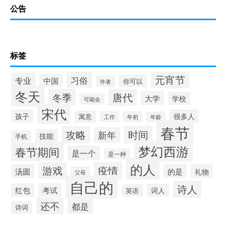
公告
标签
元宵节
习俗
专业
中国
你可以
作者
冬天
冬季
唐代
大学
学校
可能会
宋代
孩子
很多人
寓意
工作
年初
年龄
春节
攻略
时间
新年
技能
手机
梦幻西游
春节期间
是一个
是一种
的人
游戏
疫情
汤圆
的是
礼物
父母
自己的
诗人
红包
考试
词人
英语
还不
都是
诗词