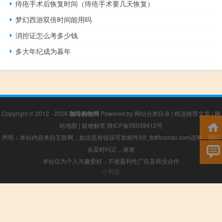
痔疮手术后恢复时间（痔疮手术要几天恢复）
梦幻西游双倍时间能用吗
消控证怎么考多少钱
多大年纪成为暮年
Copyright © 2012 - 2026
咖啡购物网
Powered by
网站分类目录
|
精选推荐文章
|
网
站地图
|
疑难解答
陕ICP备05039412号
声明：本站内容来自互联网，如信息有错误可发邮件到f_fb#foxmail.com说明，我们
会及时纠正，谢谢
本站仅为个人兴趣爱好，不接盈利性广告及商业合作
小男孩