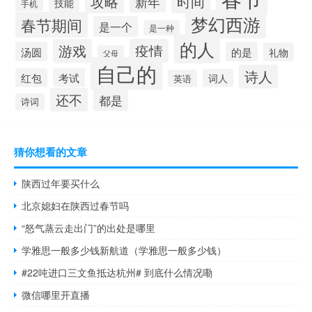
攻略
时间
新年
技能
手机
梦幻西游
春节期间
是一个
是一种
的人
游戏
疫情
汤圆
的是
礼物
父母
自己的
诗人
红包
考试
词人
英语
还不
都是
诗词
猜你想看的文章
陕西过年要买什么
北京媳妇在陕西过春节吗
“怒气蒸云走出门”的出处是哪里
学雅思一般多少钱新航道（学雅思一般多少钱）
#22吨进口三文鱼抵达杭州# 到底什么情况嘞
微信哪里开直播