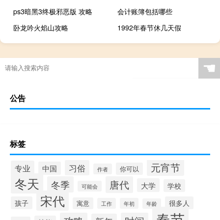
ps3暗黑3终极邪恶版 攻略
会计账簿包括哪些
卧龙吟火焰山攻略
1992年春节休几天假
☚
公告
标签
元宵节
习俗
专业
中国
你可以
作者
冬天
冬季
唐代
大学
学校
可能会
宋代
孩子
很多人
寓意
工作
年初
年龄
春节