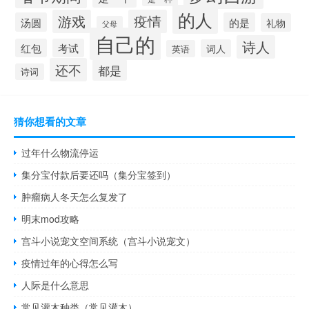
的人
游戏
疫情
汤圆
的是
礼物
父母
自己的
诗人
红包
考试
词人
英语
还不
都是
诗词
猜你想看的文章
过年什么物流停运
集分宝付款后要还吗（集分宝签到）
肿瘤病人冬天怎么复发了
明末mod攻略
宫斗小说宠文空间系统（宫斗小说宠文）
疫情过年的心得怎么写
人际是什么意思
常见灌木种类（常见灌木）