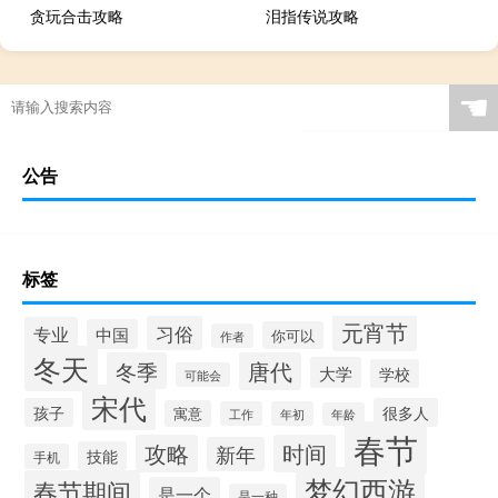
贪玩合击攻略
泪指传说攻略
☚
公告
标签
元宵节
习俗
专业
中国
你可以
作者
冬天
冬季
唐代
大学
学校
可能会
宋代
孩子
很多人
寓意
工作
年初
年龄
春节
攻略
时间
新年
技能
手机
梦幻西游
春节期间
是一个
是一种