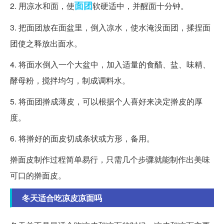
面团
2. 用凉水和面，使
软硬适中，并醒面十分钟。
3. 把面团放在面盆里，倒入凉水，使水淹没面团，揉捏面
团使之释放出面水。
4. 将面水倒入一个大盆中，加入适量的食醋、盐、味精、
酵母粉，搅拌均匀，制成调料水。
5. 将面团擀成薄皮，可以根据个人喜好来决定擀皮的厚
度。
6. 将擀好的面皮切成条状或方形，备用。
擀面皮制作过程简单易行，只需几个步骤就能制作出美味
可口的擀面皮。
冬天适合吃凉皮凉面吗