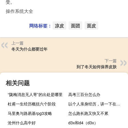
受。
操作系统大全
网络标签：
凉皮
面团
面皮
上一篇
冬天为什么都要过年
下一篇
到了冬天如何保养皮肤
相关问题
“陇梅消息无人寄”的出处是哪里
高考三百分怎么办
杜甫一生经历概括六个阶段
以个人亲身经历，讲一下在大学怎么转专业
马里奥与路易基rpg3攻略
怎么跑长跑又快又不累
沧州什么高中好
d3x和d4（d3x）