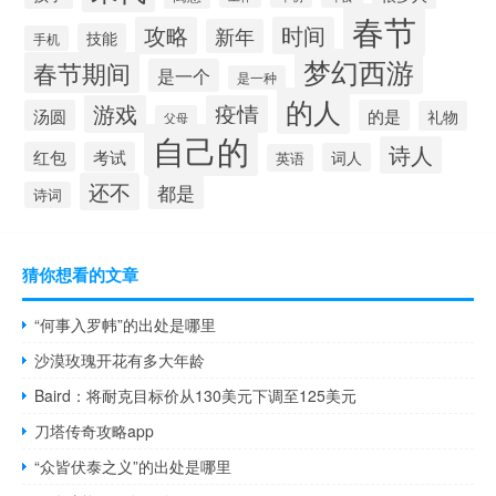
春节
攻略
时间
新年
技能
手机
梦幻西游
春节期间
是一个
是一种
的人
游戏
疫情
汤圆
的是
礼物
父母
自己的
诗人
红包
考试
词人
英语
还不
都是
诗词
猜你想看的文章
“何事入罗帏”的出处是哪里
沙漠玫瑰开花有多大年龄
Baird：将耐克目标价从130美元下调至125美元
刀塔传奇攻略app
“众皆伏泰之义”的出处是哪里