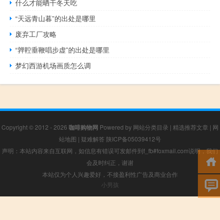
什么才能晒干冬天吃
“天远青山暮”的出处是哪里
废弃工厂攻略
“亸鞚垂鞭唱步虚”的出处是哪里
梦幻西游机场画质怎么调
Copyright © 2012 - 2026
咖啡购物网
Powered by
网站分类目录
|
精选推荐文章
|
网
站地图
|
疑难解答
陕ICP备05039412号
声明：本站内容来自互联网，如信息有错误可发邮件到f_fb#foxmail.com说明，我们
会及时纠正，谢谢
本站仅为个人兴趣爱好，不接盈利性广告及商业合作
小男孩