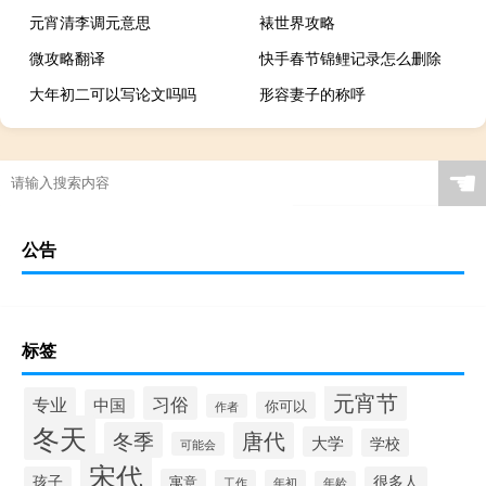
元宵清李调元意思
裱世界攻略
微攻略翻译
快手春节锦鲤记录怎么删除
大年初二可以写论文吗吗
形容妻子的称呼
☚
公告
标签
元宵节
习俗
专业
中国
你可以
作者
冬天
冬季
唐代
大学
学校
可能会
宋代
孩子
很多人
寓意
工作
年初
年龄