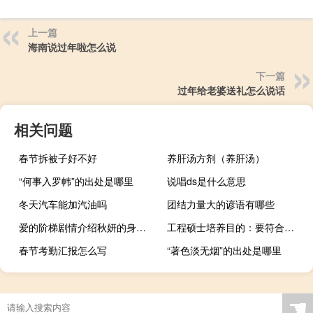
上一篇
海南说过年啦怎么说
下一篇
过年给老婆送礼怎么说话
相关问题
春节拆被子好不好
养肝汤方剂（养肝汤）
“何事入罗帏”的出处是哪里
说唱ds是什么意思
冬天汽车能加汽油吗
团结力量大的谚语有哪些
爱的阶梯剧情介绍秋妍的身世（爱的阶梯剧情介绍）
工程硕士培养目的：要符合社会未来行业的发展需要
春节考勤汇报怎么写
“著色淡无烟”的出处是哪里
☚