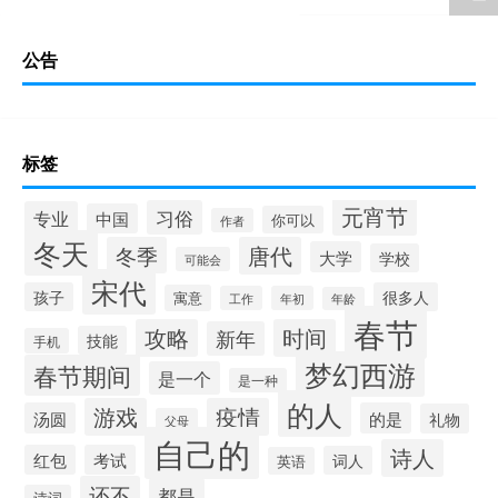
公告
标签
元宵节
习俗
专业
中国
你可以
作者
冬天
冬季
唐代
大学
学校
可能会
宋代
孩子
很多人
寓意
工作
年初
年龄
春节
攻略
时间
新年
技能
手机
梦幻西游
春节期间
是一个
是一种
的人
游戏
疫情
汤圆
的是
礼物
父母
自己的
诗人
红包
考试
词人
英语
还不
都是